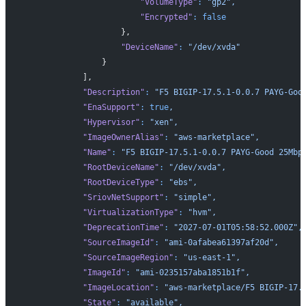
                        "VolumeType"
:
 "gp2",
                        "Encrypted"
:
 false
                    },
                    "DeviceName"
:
 "/dev/xvda"
                }
            ],
            "Description"
:
 "F5 BIGIP-17.5.1-0.0.7 PAYG-Goo
            "EnaSupport"
:
 true
,
            "Hypervisor"
:
 "xen",
            "ImageOwnerAlias"
:
 "aws-marketplace",
            "Name"
:
 "F5 BIGIP-17.5.1-0.0.7 PAYG-Good 25Mbp
            "RootDeviceName"
:
 "/dev/xvda",
            "RootDeviceType"
:
 "ebs",
            "SriovNetSupport"
:
 "simple",
            "VirtualizationType"
:
 "hvm",
            "DeprecationTime"
:
 "2027-07-01T05:58:52.000Z",
            "SourceImageId"
:
 "ami-0afabea61397af20d",
            "SourceImageRegion"
:
 "us-east-1",
            "ImageId"
:
 "ami-0235157aba1851b1f",
            "ImageLocation"
:
 "aws-marketplace/F5 BIGIP-17.
            "State"
:
 "available",