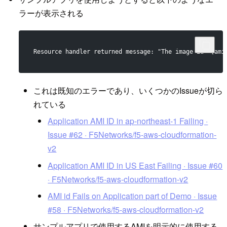
ラーが表示される
Resource handler returned message: "The image id '[ami
これは既知のエラーであり、いくつかのIssueが切ら
れている
Application AMI ID in ap-northeast-1 Failing ·
Issue #62 · F5Networks/f5-aws-cloudformation-
v2
Application AMI ID in US East Failing · Issue #60
· F5Networks/f5-aws-cloudformation-v2
AMI id Fails on Application part of Demo · Issue
#58 · F5Networks/f5-aws-cloudformation-v2
サンプルアプリで使用するAMIを明示的に使用する