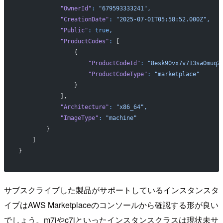
            "OwnerId"
:
 "679593333241",
            "CreationDate"
:
 "2025-07-01T05:58:52.000Z",
            "Public"
:
 true
,
            "ProductCodes"
:
 [
                {
                    "ProductCodeId"
:
 "8esk90vx7v713sa0muq2
                    "ProductCodeType"
:
 "marketplace"
                }
            ],
            "Architecture"
:
 "x86_64",
            "ImageType"
:
 "machine"
        }
    ]
}
サブスクライブした製品がサポートしているインスタンスタ
イプはAWS Marketplaceのコンソールから確認する形が良い
でしょう。m7iやc7iといったインスタンスクラスは現状未サ