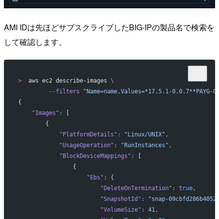
AMI IDは先ほどサブスクライブしたBIG-IPの製品名で検索を
して確認します。
>
  aws ec2 describe-images 
\
         --filters
 "Name=name,Values=*17.5.1-0.0.7**PAYG-G
{
    "Images"
:
 [
        {
            "PlatformDetails"
:
 "Linux/UNIX",
            "UsageOperation"
:
 "RunInstances",
            "BlockDeviceMappings"
:
 [
                {
                    "Ebs"
:
 {
                        "DeleteOnTermination"
:
 true
,
                        "SnapshotId"
:
 "snap-09cbfd286b4052
                        "VolumeSize"
:
 41,