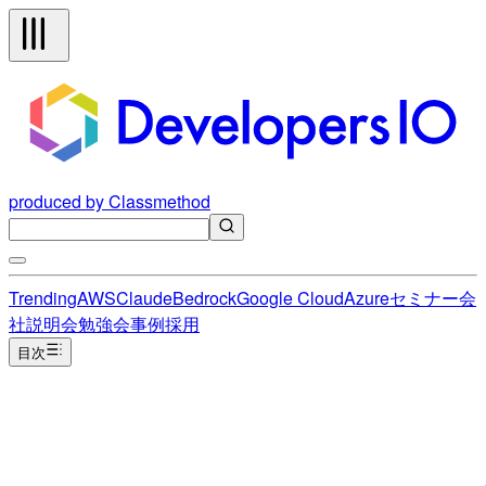
produced by Classmethod
Trending
AWS
Claude
Bedrock
Google Cloud
Azure
セミナー
会
社説明会
勉強会
事例
採用
目次