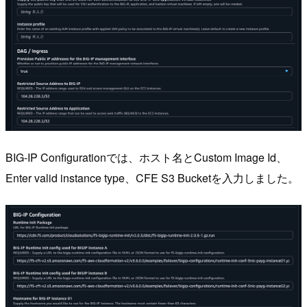
BIG-IP Configurationでは、ホスト名とCustom Image Id、
Enter valid instance type、CFE S3 Bucketを入力しました。