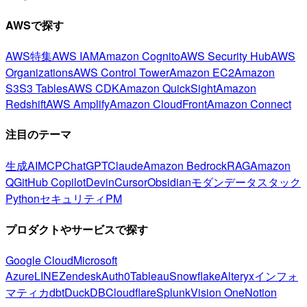
AWSで探す
AWS特集
AWS IAM
Amazon Cognito
AWS Security Hub
AWS
Organizations
AWS Control Tower
Amazon EC2
Amazon
S3
S3 Tables
AWS CDK
Amazon QuickSight
Amazon
Redshift
AWS Amplify
Amazon CloudFront
Amazon Connect
注目のテーマ
生成AI
MCP
ChatGPT
Claude
Amazon Bedrock
RAG
Amazon
Q
GitHub Copilot
Devin
Cursor
Obsidian
モダンデータスタック
Python
セキュリティ
PM
プロダクトやサービスで探す
Google Cloud
Microsoft
Azure
LINE
Zendesk
Auth0
Tableau
Snowflake
Alteryx
インフォ
マティカ
dbt
DuckDB
Cloudflare
Splunk
Vision One
Notion