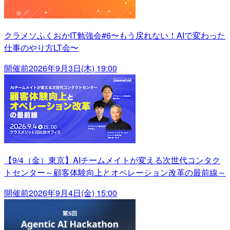
クラメソふくおかIT勉強会#6〜もう戻れない！AIで変わった
仕事のやり方LT会〜
開催前
2026年9月3日(木) 19:00
【9/4（金）東京】AIチームメイトが変える次世代コンタク
トセンター～顧客体験向上とオペレーション改革の最前線～
開催前
2026年9月4日(金) 15:00