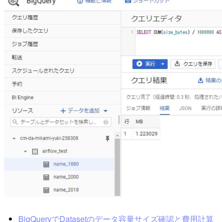
BigQueryでDatasetのデータ容量サイズ確認と費用計算