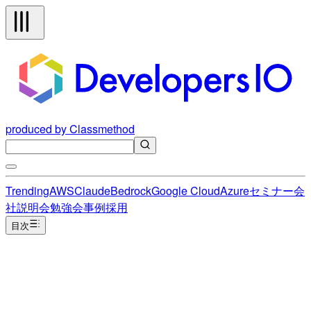
produced by Classmethod
Trending
AWS
Claude
Bedrock
Google Cloud
Azure
セミナー
会
社説明会
勉強会
事例
採用
目次