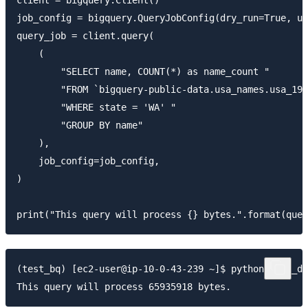
job_config = bigquery.QueryJobConfig(dry_run=True, us
query_job = client.query(

    (

        "SELECT name, COUNT(*) as name_count "

        "FROM `bigquery-public-data.usa_names.usa_191
        "WHERE state = 'WA' "

        "GROUP BY name"

    ),

    job_config=job_config,

)

(test_bq) [ec2-user@ip-10-0-43-239 ~]$ python test_dr