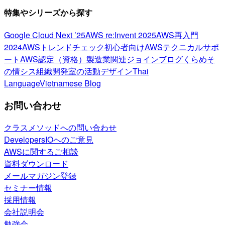
特集やシリーズから探す
Google Cloud Next ’25
AWS re:Invent 2025
AWS再入門
2024
AWSトレンドチェック
初心者向け
AWSテクニカルサポ
ート
AWS認定（資格）
製造業関連
ジョインブログ
くらめそ
の情シス
組織開発室の活動
デザイン
Thai
Language
Vietnamese Blog
お問い合わせ
クラスメソッドへの問い合わせ
DevelopersIOへのご意見
AWSに関するご相談
資料ダウンロード
メールマガジン登録
セミナー情報
採用情報
会社説明会
勉強会