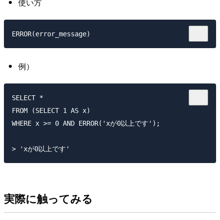
使い方
例）
SELECT *

FROM (SELECT 1 AS x)

WHERE x >= 0 AND ERROR('xが0以上です');

実際に触ってみる