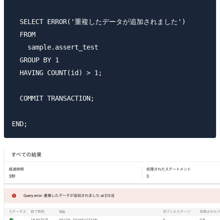
  SELECT ERROR('重複したデータが追加されました')

  FROM

    sample.assert_test 

  GROUP BY 1 

  HAVING COUNT(id) > 1;

  COMMIT TRANSACTION;
