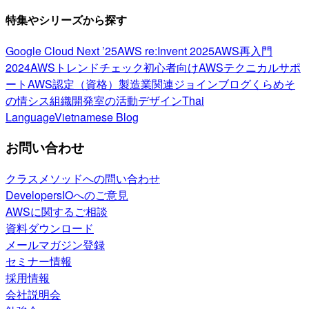
特集やシリーズから探す
Google Cloud Next ’25
AWS re:Invent 2025
AWS再入門
2024
AWSトレンドチェック
初心者向け
AWSテクニカルサポ
ート
AWS認定（資格）
製造業関連
ジョインブログ
くらめそ
の情シス
組織開発室の活動
デザイン
Thai
Language
Vietnamese Blog
お問い合わせ
クラスメソッドへの問い合わせ
DevelopersIOへのご意見
AWSに関するご相談
資料ダウンロード
メールマガジン登録
セミナー情報
採用情報
会社説明会