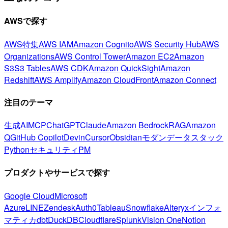
AWSで探す
AWS特集
AWS IAM
Amazon Cognito
AWS Security Hub
AWS
Organizations
AWS Control Tower
Amazon EC2
Amazon
S3
S3 Tables
AWS CDK
Amazon QuickSight
Amazon
Redshift
AWS Amplify
Amazon CloudFront
Amazon Connect
注目のテーマ
生成AI
MCP
ChatGPT
Claude
Amazon Bedrock
RAG
Amazon
Q
GitHub Copilot
Devin
Cursor
Obsidian
モダンデータスタック
Python
セキュリティ
PM
プロダクトやサービスで探す
Google Cloud
Microsoft
Azure
LINE
Zendesk
Auth0
Tableau
Snowflake
Alteryx
インフォ
マティカ
dbt
DuckDB
Cloudflare
Splunk
Vision One
Notion