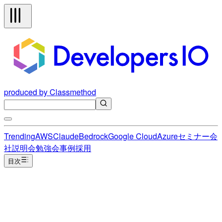
produced by Classmethod
Trending
AWS
Claude
Bedrock
Google Cloud
Azure
セミナー
会
社説明会
勉強会
事例
採用
目次