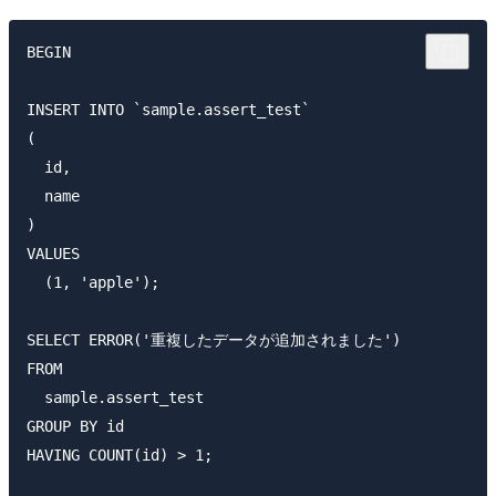
BEGIN

INSERT INTO `sample.assert_test`

(

  id,

  name

)

VALUES

  (1, 'apple');

SELECT ERROR('重複したデータが追加されました')

FROM

  sample.assert_test 

GROUP BY id

HAVING COUNT(id) > 1;
