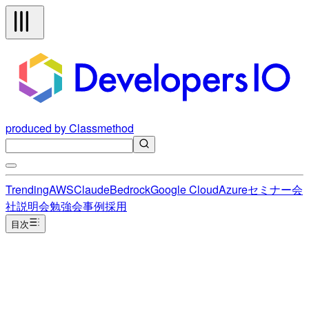
produced by Classmethod
Trending
AWS
Claude
Bedrock
Google Cloud
Azure
セミナー
会
社説明会
勉強会
事例
採用
目次