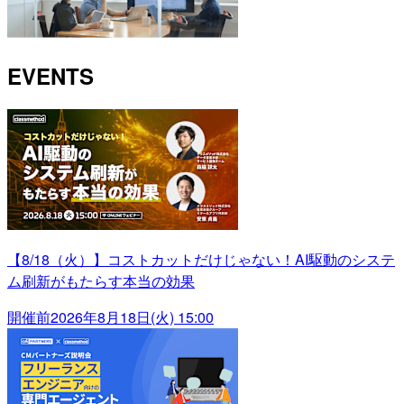
EVENTS
【8/18（火）】コストカットだけじゃない！AI駆動のシステ
ム刷新がもたらす本当の効果
開催前
2026年8月18日(火) 15:00