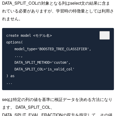
DATA_SPLIT_COLの対象となる列はselect文の結果に含ま
れている必要がありますが、学習時の特徴量としては利用さ
れません。
create model <モデル名>

options(

    model_type='BOOSTED_TREE_CLASSIFIER',

    ...,

    DATA_SPLIT_METHOD='custom',

    DATA_SPLIT_COL='is_valid_col'

) as 

seqは特定の列の値を基準に検証データを決める方法になり
ます。 DATA_SPLIT_COL、
DATA_SPLIT_EVAL_FRACTIONの双方を指定して、その値