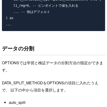
    l1_reg=0, -- ピンポイントで値を入れる

    ... -- 他はデフォルト

) as 

データの分割
OPTIONSでは学習と検証データの分割方法の指定ができま
す。
DATA_SPLIT_METHODをOPTIONSの項目に入れたうえ
で、 以下の中から項目を選択します。
auto_split