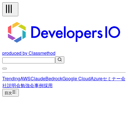
produced by Classmethod
Trending
AWS
Claude
Bedrock
Google Cloud
Azure
セミナー
会
社説明会
勉強会
事例
採用
目次