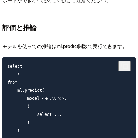
ポートができないためこの点はご注意ください。
評価と推論
モデルを使っての推論はml.predict関数で実行できます。
select 

    *

from 

    ml.predict(

        model <モデル名>,

        (

            select ...

        )
