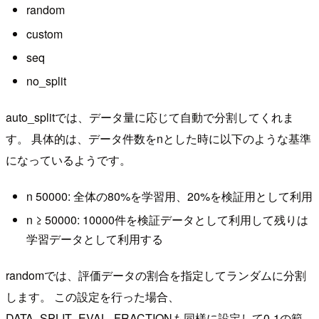
random
custom
seq
no_split
auto_splitでは、データ量に応じて自動で分割してくれま
す。 具体的は、データ件数をnとした時に以下のような基準
になっているようです。
n 50000: 全体の80%を学習用、20%を検証用として利用
n ≥ 50000: 10000件を検証データとして利用して残りは
学習データとして利用する
randomでは、評価データの割合を指定してランダムに分割
します。 この設定を行った場合、
DATA_SPLIT_EVAL_FRACTIONも同様に設定して0-1の範