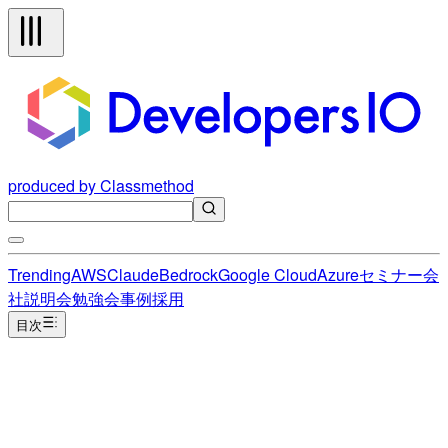
produced by Classmethod
Trending
AWS
Claude
Bedrock
Google Cloud
Azure
セミナー
会
社説明会
勉強会
事例
採用
目次