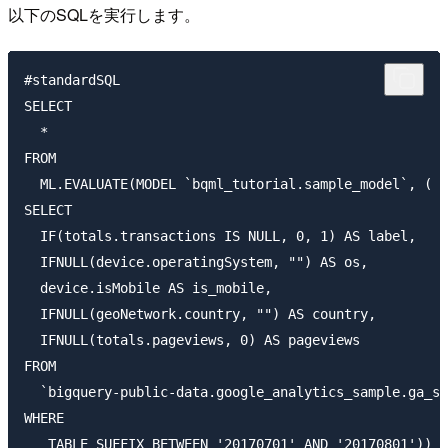
以下のSQLを実行します。
#standardSQL

SELECT

  *

FROM

  ML.EVALUATE(MODEL `bqml_tutorial.sample_model`, (

SELECT

  IF(totals.transactions IS NULL, 0, 1) AS label,

  IFNULL(device.operatingSystem, "") AS os,

  device.isMobile AS is_mobile,

  IFNULL(geoNetwork.country, "") AS country,

  IFNULL(totals.pageviews, 0) AS pageviews

FROM

  `bigquery-public-data.google_analytics_sample.ga_se
WHERE
