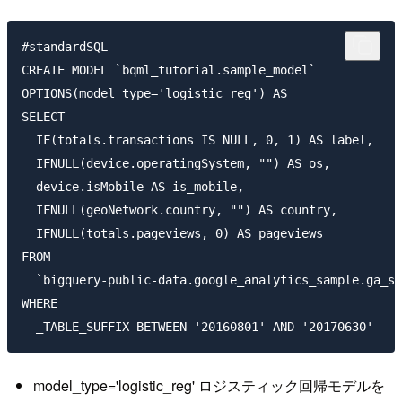
#standardSQL

CREATE MODEL `bqml_tutorial.sample_model`

OPTIONS(model_type='logistic_reg') AS

SELECT

  IF(totals.transactions IS NULL, 0, 1) AS label,

  IFNULL(device.operatingSystem, "") AS os,

  device.isMobile AS is_mobile,

  IFNULL(geoNetwork.country, "") AS country,

  IFNULL(totals.pageviews, 0) AS pageviews

FROM

  `bigquery-public-data.google_analytics_sample.ga_se
WHERE

model_type='logistic_reg' ロジスティック回帰モデルを