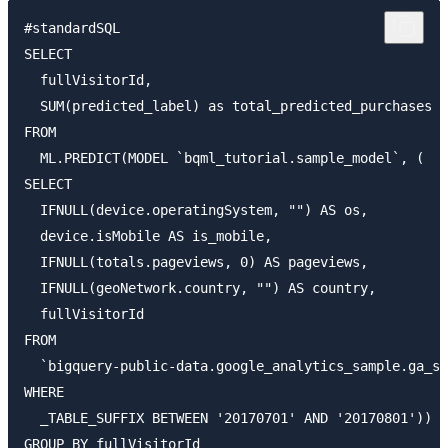
#standardSQL

SELECT

  fullVisitorId,

  SUM(predicted_label) as total_predicted_purchases

FROM

  ML.PREDICT(MODEL `bqml_tutorial.sample_model`, (

SELECT

  IFNULL(device.operatingSystem, "") AS os,

  device.isMobile AS is_mobile,

  IFNULL(totals.pageviews, 0) AS pageviews,

  IFNULL(geoNetwork.country, "") AS country,

  fullVisitorId

FROM

  `bigquery-public-data.google_analytics_sample.ga_se
WHERE

  _TABLE_SUFFIX BETWEEN '20170701' AND '20170801'))

GROUP BY fullVisitorId
