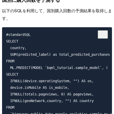
以下のSQLを利用して、国別購入回数の予測結果を取得しま
す。
#standardSQL

SELECT

  country,

  SUM(predicted_label) as total_predicted_purchases

FROM

  ML.PREDICT(MODEL `bqml_tutorial.sample_model`, (

SELECT

  IFNULL(device.operatingSystem, "") AS os,

  device.isMobile AS is_mobile,

  IFNULL(totals.pageviews, 0) AS pageviews,

  IFNULL(geoNetwork.country, "") AS country

FROM
