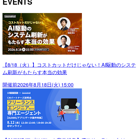
EVENTS
【8/18（火）】コストカットだけじゃない！AI駆動のシステ
ム刷新がもたらす本当の効果
開催前
2026年8月18日(火) 15:00