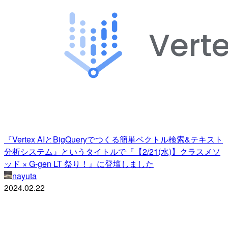
『Vertex AIとBigQueryでつくる簡単ベクトル検索&テキスト
分析システム』というタイトルで『【2/21(水)】クラスメソ
ッド × G-gen LT 祭り！』に登壇しました
nayuta
2024.02.22