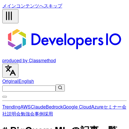
メインコンテンツへスキップ
produced by Classmethod
Original
English
Trending
AWS
Claude
Bedrock
Google Cloud
Azure
セミナー
会
社説明会
勉強会
事例
採用