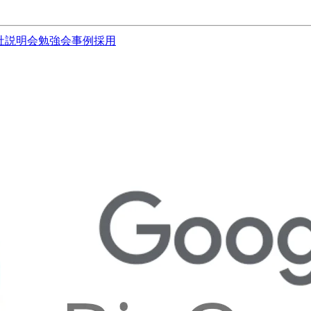
社説明会
勉強会
事例
採用