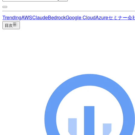
Trending
AWS
Claude
Bedrock
Google Cloud
Azure
セミナー
会
目次