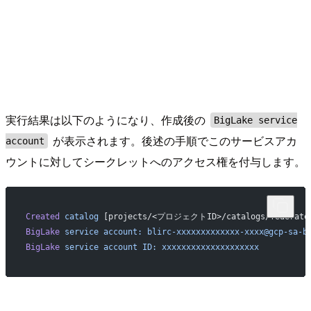
実行結果は以下のようになり、作成後の
BigLake service
が表示されます。後述の手順でこのサービスアカ
account
ウントに対してシークレットへのアクセス権を付与します。
Created
 catalog
 [projects/<プロジェクトID>/catalogs/federated
BigLake
 service
 account:
 blirc-xxxxxxxxxxxxx-xxxx@gcp-sa-b
BigLake
 service
 account
 ID:
 xxxxxxxxxxxxxxxxxxxx