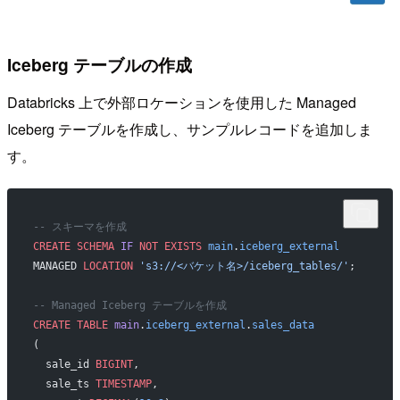
Iceberg テーブルの作成
Databricks 上で外部ロケーションを使用した Managed
Iceberg テーブルを作成し、サンプルレコードを追加しま
す。
-- スキーマを作成
CREATE
 SCHEMA
 IF
 NOT
 EXISTS
 main
.
iceberg_external
MANAGED 
LOCATION
 's3://<バケット名>/iceberg_tables/'
;
-- Managed Iceberg テーブルを作成
CREATE
 TABLE
 main
.
iceberg_external
.
sales_data
(
  sale_id 
BIGINT
,
  sale_ts 
TIMESTAMP
,