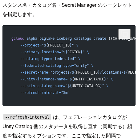
スタンス名・カタログ名・Secret Manager のシークレット
を指定します。
gcloud
 alpha
 biglake
 iceberg
 catalogs
 create
 ${CATALOG_NAM
    --project=
"${
PROJECT_ID
}"
 \
    --primary-location=
"${
REGION
}"
 \
    --catalog-type=
"federated"
 \
    --federated-catalog-type=
"unity"
 \
    --secret-name=
"projects/${
PROJECT_ID
}/locations/${
REGI
    --unity-instance-name=
"${
UNITY_INSTANCE
}"
 \
    --unity-catalog-name=
"${
UNITY_CATALOG
}"
 \
    --refresh-interval=
"5m"
は、フェデレーションカタログが
--refresh-interval
Unity Catalog 側のメタデータを取得し直す（同期する）頻
度を指定するオプションです。ここで指定した間隔で