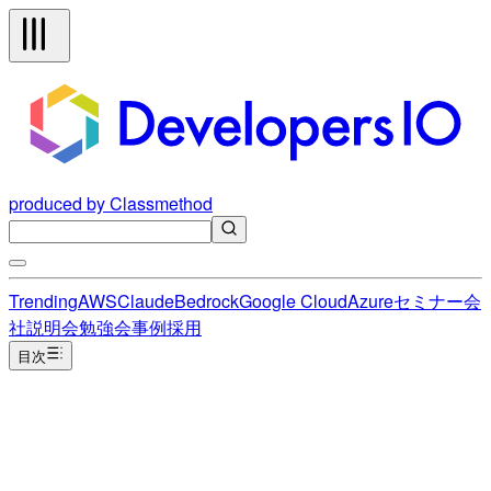
produced by Classmethod
Trending
AWS
Claude
Bedrock
Google Cloud
Azure
セミナー
会
社説明会
勉強会
事例
採用
目次