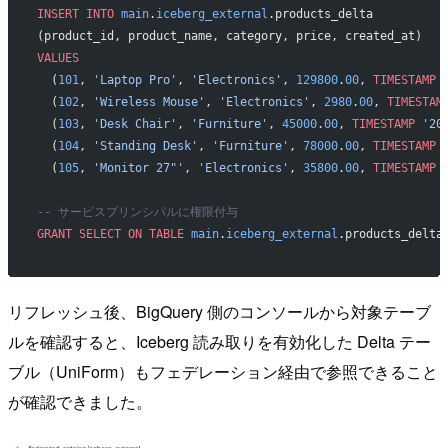
INSERT INTO
 main
.
iceberg_external
.products_delta
(product_id, product_name, category, price, created_at)
VALUES
  (
101
, 
'Laptop Pro'
, 
'Electronics'
, 
129800
.
00
, 
TIMESTAMP
 
  (
102
, 
'Wireless Mouse'
, 
'Electronics'
, 
2980
.
00
, 
TIMESTAM
  (
103
, 
'Desk Chair'
, 
'Furniture'
, 
45000
.
00
, 
TIMESTAMP
 '20
  (
104
, 
'Standing Desk'
, 
'Furniture'
, 
78000
.
00
, 
TIMESTAMP
 
  (
105
, 
'Monitor 27"'
, 
'Electronics'
, 
35800
.
00
, 
TIMESTAMP
 
-- サービスプリンシパルに権限付与
GRANT
 SELECT
 ON
 TABLE
 main
.
iceberg_external
.products_delta
リフレッシュ後、BigQuery 側のコンソールから対象テーブ
ルを確認すると、Iceberg 読み取りを有効化した Delta テー
ブル（UniForm）もフェデレーション経由で参照できること
が確認できました。