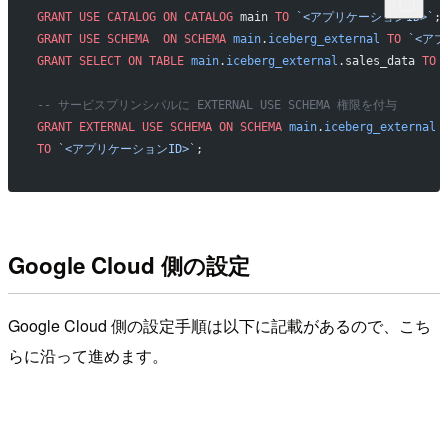
GRANT
 USE
 CATALOG
 ON
 CATALOG
 main 
TO
 `<アプリケーションID>`
;
GRANT
 USE
 SCHEMA
  ON
 SCHEMA
 main
.
iceberg_external
 TO
 `<ア
GRANT
 SELECT
 ON
 TABLE
 main
.
iceberg_external
.sales_data 
TO
 
-- サービスプリンシパルに EXTERNAL USE SCHEMA 権限を付与
GRANT
 EXTERNAL
 USE
 SCHEMA
 ON
 SCHEMA
 main
.
iceberg_external
TO
 `<アプリケーションID>`
;
Google Cloud 側の設定
Google Cloud 側の設定手順は以下に記載があるので、こち
らに沿って進めます。