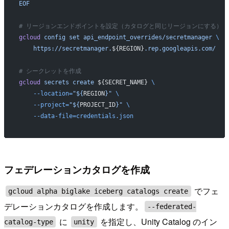
EOF
# リージョンエンドポイントを設定（カタログと同じリージョンにする）
gcloud
 config
 set
 api_endpoint_overrides/secretmanager
 \
    https://secretmanager.
${REGION}
.rep.googleapis.com/
# シークレットを作成
gcloud
 secrets
 create
 ${SECRET_NAME} 
\
    --location=
"${
REGION
}"
 \
    --project=
"${
PROJECT_ID
}"
 \
    --data-file=credentials.json
フェデレーションカタログを作成
でフェ
gcloud alpha biglake iceberg catalogs create
デレーションカタログを作成します。
--federated-
に
を指定し、Unity Catalog のイン
catalog-type
unity