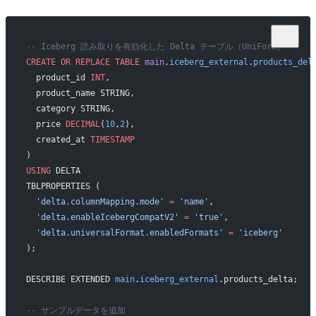
-- Iceberg 読み取りを有効化した Delta テーブル（UniForm）
CREATE OR REPLACE
 TABLE
 main
.
iceberg_external
.
products_del
  product_id 
INT
,
  product_name STRING,
  category STRING,
  price 
DECIMAL
(
10
,
2
),
  created_at 
TIMESTAMP
)
USING
 DELTA
TBLPROPERTIES (
  'delta.columnMapping.mode'
 =
 'name'
,
  'delta.enableIcebergCompatV2'
 =
 'true'
,
  'delta.universalFormat.enabledFormats'
 =
 'iceberg'
);
DESCRIBE EXTENDED 
main
.
iceberg_external
.products_delta;
-- サンプルデータを追加