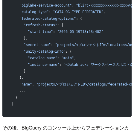
    "biglake-service-account"
: 
"blirc-xxxxxxxxxxxxx-xxxx@g
    "catalog-type"
: 
"CATALOG_TYPE_FEDERATED"
,
    "federated-catalog-options"
: {
      "refresh-status"
: {
        "start-time"
: 
"2026-05-19T13:53:40Z"
      },
      "secret-name"
: 
"projects/<プロジェクトID>/locations/us-e
      "unity-catalog-info"
: {
        "catalog-name"
: 
"main"
,
        "instance-name"
: 
"<Databricks ワークスペースのホスト名
      }
    },
    "name"
: 
"projects/<プロジェクトID>/catalogs/federated-ca
    ...
  }
]
その後、BigQuery のコンソール上からフェデレーションカ