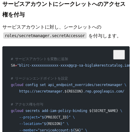
サービスアカウントにシークレットへのアクセス
権を付与
サービスアカウントに対し、シークレットへの
を付与します。
roles/secretmanager.secretAccessor
# サービスアカウントを変数に追加
SA
=
"blirc-xxxxxxxxxxxxx-xxxx@gcp-sa-biglakerestcatalog.iam
# リージョンエンドポイントを設定
gcloud
 config
 set
 api_endpoint_overrides/secretmanager
 \
    https://secretmanager.
${REGION}
.rep.googleapis.com/
# アクセス権を付与
gcloud
 secrets
 add-iam-policy-binding
 ${SECRET_NAME} 
\
    --project=
"${
PROJECT_ID
}"
 \
    --location=
"${
REGION
}"
 \
    --member=
"serviceAccount:${
SA
}"
 \