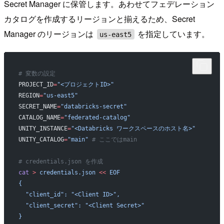
Secret Manager に保管します。あわせてフェデレーション
カタログを作成するリージョンと揃えるため、Secret
Manager のリージョンは
を指定しています。
us-east5
# 変数の設定
PROJECT_ID
=
"<プロジェクトID>"
REGION
=
"us-east5"
SECRET_NAME
=
"databricks-secret"
CATALOG_NAME
=
"federated-catalog"
UNITY_INSTANCE
=
"<Databricks ワークスペースのホスト名>"
UNITY_CATALOG
=
"main"
 # ここではmain
# credentials.json を作成
cat
 >
 credentials.json
 <<
 EOF
{
  "client_id": "<Client ID>",
  "client_secret": "<Client Secret>"
}