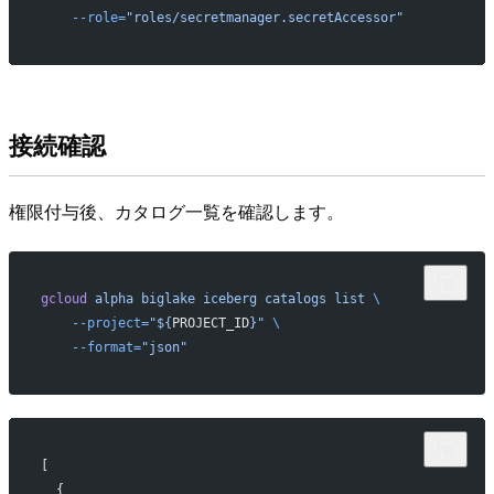
    --role=
"roles/secretmanager.secretAccessor"
接続確認
権限付与後、カタログ一覧を確認します。
gcloud
 alpha
 biglake
 iceberg
 catalogs
 list
 \
    --project=
"${
PROJECT_ID
}"
 \
    --format=
"json"
[
  {