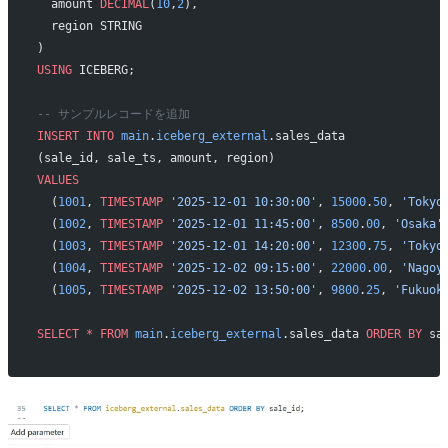
  amount 
DECIMAL
(
10
,
2
),
  region STRING
)
USING
 ICEBERG;
-- サンプルレコードを追加
INSERT INTO
 main
.
iceberg_external
.sales_data
(sale_id, sale_ts, amount, region)
VALUES
  (
1001
, 
TIMESTAMP
 '2025-12-01 10:30:00'
, 
15000
.
50
, 
'Tokyo
  (
1002
, 
TIMESTAMP
 '2025-12-01 11:45:00'
, 
8500
.
00
, 
'Osaka'
  (
1003
, 
TIMESTAMP
 '2025-12-01 14:20:00'
, 
12300
.
75
, 
'Tokyo
  (
1004
, 
TIMESTAMP
 '2025-12-02 09:15:00'
, 
22000
.
00
, 
'Nagoy
  (
1005
, 
TIMESTAMP
 '2025-12-02 13:50:00'
, 
9800
.
25
, 
'Fukuok
SELECT
 *
 FROM
 main
.
iceberg_external
.sales_data 
ORDER BY
 sa