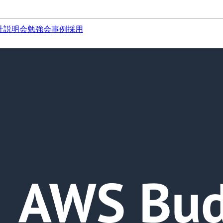
社説明会
勉強会
事例
採用