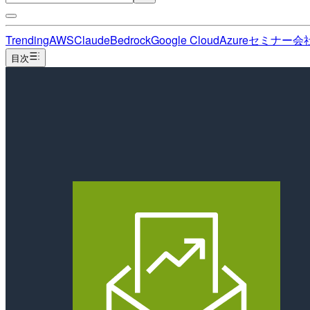
Trending
AWS
Claude
Bedrock
Google Cloud
Azure
セミナー
会
目次