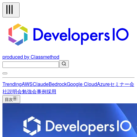
produced by Classmethod
Trending
AWS
Claude
Bedrock
Google Cloud
Azure
セミナー
会
社説明会
勉強会
事例
採用
目次