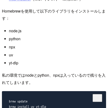
Homebrewを使用して以下のライブラリをインストールしま
す：
node.js
python
npx
uv
yt-dlp
私の環境ではnodeとpython、npxは入っているので残りを入
れてしまいます。
brew update
