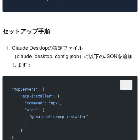
セットアップ手順
Claude Desktopの設定ファイル
（claude_desktop_config.json）に以下のJSONを追加
します：
"mcpServers"
: {
    "mcp-installer"
: {
      "command"
: 
"npx"
,
      "args"
: [
        "@anaisbetts/mcp-installer"
      ]
    }
}