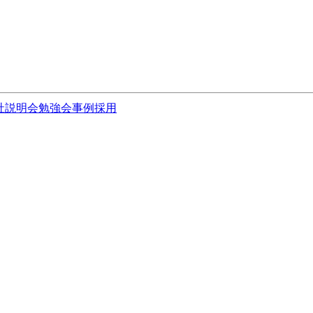
社説明会
勉強会
事例
採用