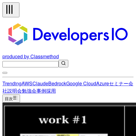
produced by Classmethod
Trending
AWS
Claude
Bedrock
Google Cloud
Azure
セミナー
会
社説明会
勉強会
事例
採用
目次