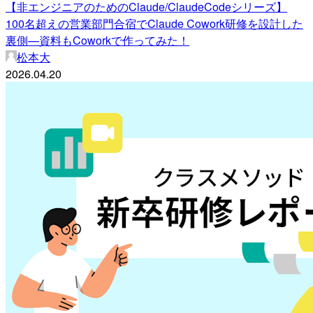
【非エンジニアのためのClaude/ClaudeCodeシリーズ】
100名超えの営業部門合宿でClaude Cowork研修を設計した
裏側—資料もCoworkで作ってみた！
松本大
2026.04.20