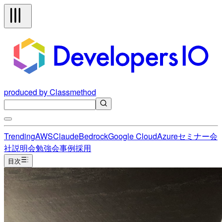
produced by Classmethod
Trending
AWS
Claude
Bedrock
Google Cloud
Azure
セミナー
会
社説明会
勉強会
事例
採用
目次