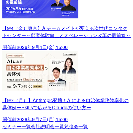
【9/4（金）東京】AIチームメイトが変える次世代コンタク
トセンター～顧客体験向上とオペレーション改革の最前線～
開催前
2026年9月4日(金) 15:00
【9/7（月）】Anthropic登壇！AIによる自治体業務効率化の
具体例ーSkillsで広がるClaudeの使い方ー
開催前
2026年9月7日(月) 15:00
セミナー一覧
会社説明会一覧
勉強会一覧