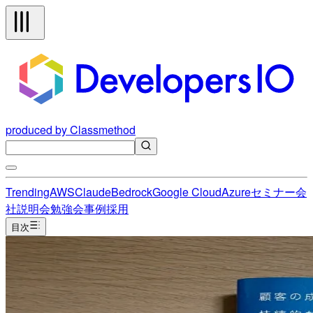
produced by Classmethod
Trending
AWS
Claude
Bedrock
Google Cloud
Azure
セミナー
会
社説明会
勉強会
事例
採用
目次