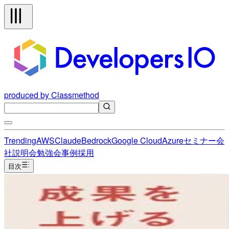
produced by Classmethod
Trending
AWS
Claude
Bedrock
Google Cloud
Azure
セミナー
会
社説明会
勉強会
事例
採用
目次