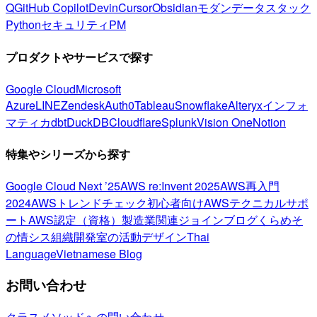
Q
GitHub Copilot
Devin
Cursor
Obsidian
モダンデータスタック
Python
セキュリティ
PM
プロダクトやサービスで探す
Google Cloud
Microsoft
Azure
LINE
Zendesk
Auth0
Tableau
Snowflake
Alteryx
インフォ
マティカ
dbt
DuckDB
Cloudflare
Splunk
Vision One
Notion
特集やシリーズから探す
Google Cloud Next ’25
AWS re:Invent 2025
AWS再入門
2024
AWSトレンドチェック
初心者向け
AWSテクニカルサポ
ート
AWS認定（資格）
製造業関連
ジョインブログ
くらめそ
の情シス
組織開発室の活動
デザイン
Thai
Language
Vietnamese Blog
お問い合わせ
クラスメソッドへの問い合わせ