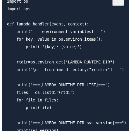
import os

import sys

def lambda_handler(event, context):

    print("===[environment-variables]===")

    for key, value in os.environ.items():

        print(f'{key}: {value}')

    rtdir=os.environ.get("LAMBDA_RUNTIME_DIR")

    print("\n===[runtime directory:"+rtdir+"]===")

    print("===[LAMBDA_RUNTIME_DIR LIST]===")

    files = os.listdir(rtdir)

    for file in files:

        print(file)

    print("===[LAMBDA_RUNTIME_DIR sys.version]===")

    print(sys.version)
