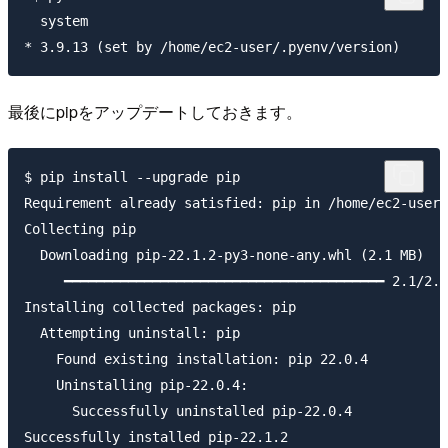
  system

最後にpipをアップデートしておきます。
$ pip install --upgrade pip

Requirement already satisfied: pip in /home/ec2-user/
Collecting pip

  Downloading pip-22.1.2-py3-none-any.whl (2.1 MB)

     ━━━━━━━━━━━━━━━━━━━━━━━━━━━━━━━━━━━━━━━━ 2.1/2.1
Installing collected packages: pip

  Attempting uninstall: pip

    Found existing installation: pip 22.0.4

    Uninstalling pip-22.0.4:

      Successfully uninstalled pip-22.0.4
