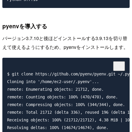
pyenvを導入する
バージョン3.7.10と後ほどインストールする3.9.13を切り替
えて使えるようにするため、pyenvをインストールします。
$ git clone https://github.com/pyenv/pyenv.git ~/.pye
Cloning into '/home/ec2-user/.pyenv'...

remote: Enumerating objects: 21712, done.

remote: Counting objects: 100% (470/470), done.

remote: Compressing objects: 100% (344/344), done.

remote: Total 21712 (delta 336), reused 196 (delta 10
Receiving objects: 100% (21712/21712), 4.38 MiB | 10.
Resolving deltas: 100% (14674/14674), done.
