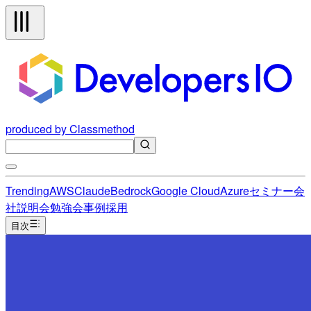
produced by Classmethod
Trending
AWS
Claude
Bedrock
Google Cloud
Azure
セミナー
会
社説明会
勉強会
事例
採用
目次