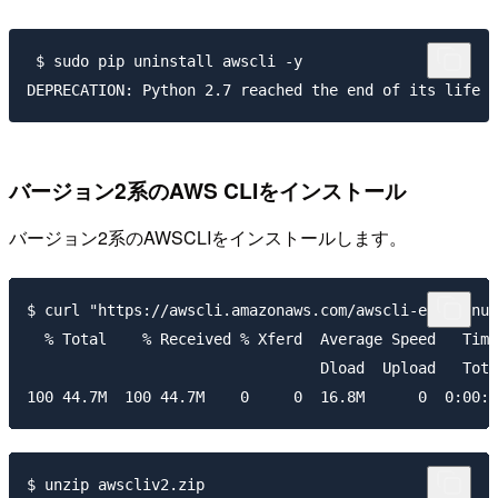
 $ sudo pip uninstall awscli -y 

バージョン2系のAWS CLIをインストール
バージョン2系のAWSCLIをインストールします。
$ curl "https://awscli.amazonaws.com/awscli-exe-linux
  % Total    % Received % Xferd  Average Speed   Time
                                 Dload  Upload   Tota
$ unzip awscliv2.zip 
