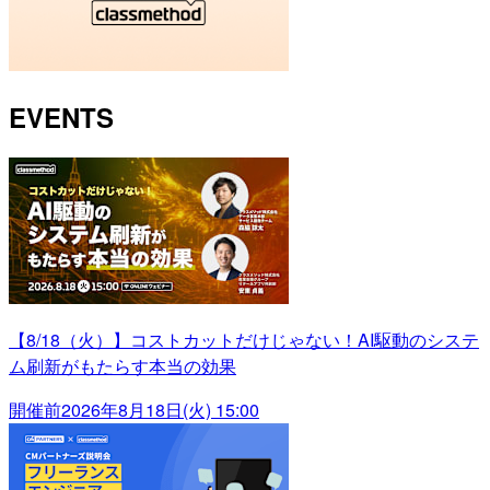
EVENTS
【8/18（火）】コストカットだけじゃない！AI駆動のシステ
ム刷新がもたらす本当の効果
開催前
2026年8月18日(火) 15:00