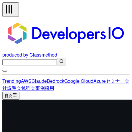
produced by Classmethod
Trending
AWS
Claude
Bedrock
Google Cloud
Azure
セミナー
会
社説明会
勉強会
事例
採用
目次