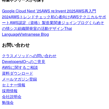
Google Cloud Next ’25
AWS re:Invent 2025
AWS再入門
2024
AWSトレンドチェック
初心者向け
AWSテクニカルサポ
ート
AWS認定（資格）
製造業関連
ジョインブログ
くらめそ
の情シス
組織開発室の活動
デザイン
Thai
Language
Vietnamese Blog
お問い合わせ
クラスメソッドへの問い合わせ
DevelopersIOへのご意見
AWSに関するご相談
資料ダウンロード
メールマガジン登録
セミナー情報
採用情報
会社説明会
勉強会