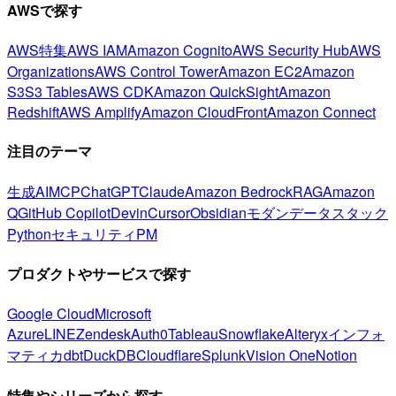
AWSで探す
AWS特集
AWS IAM
Amazon Cognito
AWS Security Hub
AWS
Organizations
AWS Control Tower
Amazon EC2
Amazon
S3
S3 Tables
AWS CDK
Amazon QuickSight
Amazon
Redshift
AWS Amplify
Amazon CloudFront
Amazon Connect
注目のテーマ
生成AI
MCP
ChatGPT
Claude
Amazon Bedrock
RAG
Amazon
Q
GitHub Copilot
Devin
Cursor
Obsidian
モダンデータスタック
Python
セキュリティ
PM
プロダクトやサービスで探す
Google Cloud
Microsoft
Azure
LINE
Zendesk
Auth0
Tableau
Snowflake
Alteryx
インフォ
マティカ
dbt
DuckDB
Cloudflare
Splunk
Vision One
Notion
特集やシリーズから探す