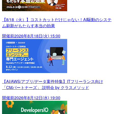
【8/18（火）】コストカットだけじゃない！AI駆動のシステ
ム刷新がもたらす本当の効果
開催前
2026年8月18日(火) 15:00
【AI/AWS/アプリ/データ案件特集】ITフリーランス向け
「CMパートナーズ」 説明会 by クラスメソッド
開催前
2026年8月12日(水) 19:00