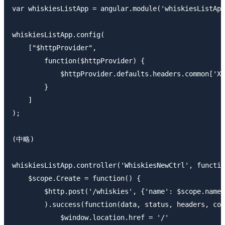
var whiskiesListApp = angular.module('whiskiesListApp
whiskiesListApp.config(

    ["$httpProvider", 

        function($httpProvider) {

            $httpProvider.defaults.headers.common['X-
        }

    ]

);

(中略)

whiskiesListApp.controller('WhiskiesNewCtrl', functio
    $scope.Create = function() {

        $http.post('/whiskies', {'name': $scope.name,
        ).success(function(data, status, headers, con
            $window.location.href = '/'
