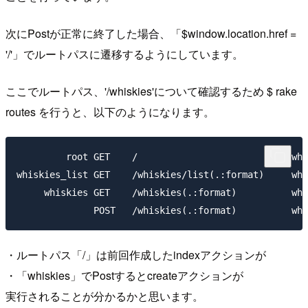
次にPostが正常に終了した場合、「$window.location.href =
'/'」でルートパスに遷移するようにしています。
ここでルートパス、'/whiskies'について確認するため $ rake
routes を行うと、以下のようになります。
         root GET    /                            whi
whiskies_list GET    /whiskies/list(.:format)     whi
     whiskies GET    /whiskies(.:format)          whi
・ルートパス「/」は前回作成したindexアクションが
・「whiskies」でPostするとcreateアクションが
実行されることが分かるかと思います。