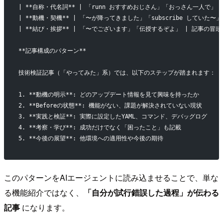
| **自称・代名詞** | 「runn おすすめおじさん」「おっさん一人で」
| **動機・契機** | 「〜が降ってきました」「subscribe していた〜
| **結び・挨拶** | 「〜でございます」「伝授するぞよ」 | 記事の冒
**記事構成のパターン**
技術検証記事（「やってみた」系）では、以下のステップが踏まれます：
1. **動機の明示**: どのアップデート情報を見て興味を持ったか
2. **Beforeの状態**: 機能がない、課題が解決されていない現状
3. **実践と検証**: 実際に設定したYAML、コマンド、デバッグログ
4. **考察・学び**: 成功だけでなく「困ったこと」も記載
5. **今後の展望**: 他環境への適用性や今後の期待
このパターンをAIエージェントに読み込ませることで、単な
る機能紹介ではなく、
「自分が試行錯誤した過程」が伝わる
記事
になります。