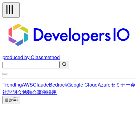
produced by Classmethod
Trending
AWS
Claude
Bedrock
Google Cloud
Azure
セミナー
会
社説明会
勉強会
事例
採用
目次