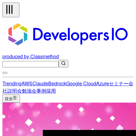
produced by Classmethod
Trending
AWS
Claude
Bedrock
Google Cloud
Azure
セミナー
会
社説明会
勉強会
事例
採用
目次