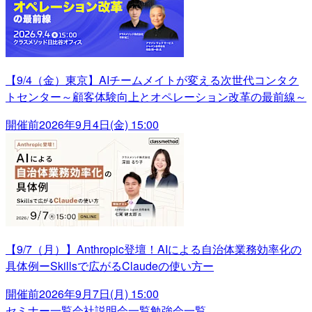
【9/4（金）東京】AIチームメイトが変える次世代コンタク
トセンター～顧客体験向上とオペレーション改革の最前線～
開催前
2026年9月4日(金) 15:00
【9/7（月）】Anthropic登壇！AIによる自治体業務効率化の
具体例ーSkillsで広がるClaudeの使い方ー
開催前
2026年9月7日(月) 15:00
セミナー一覧
会社説明会一覧
勉強会一覧