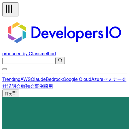
produced by Classmethod
Trending
AWS
Claude
Bedrock
Google Cloud
Azure
セミナー
会
社説明会
勉強会
事例
採用
目次