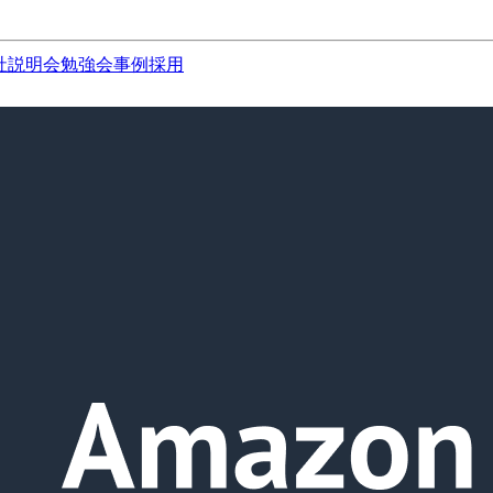
社説明会
勉強会
事例
採用