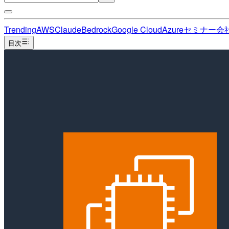
Trending
AWS
Claude
Bedrock
Google Cloud
Azure
セミナー
会
目次