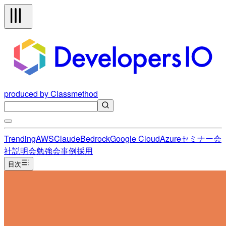
produced by Classmethod
Trending
AWS
Claude
Bedrock
Google Cloud
Azure
セミナー
会
社説明会
勉強会
事例
採用
目次