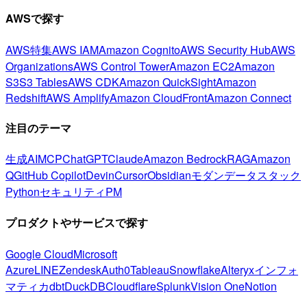
AWSで探す
AWS特集
AWS IAM
Amazon Cognito
AWS Security Hub
AWS
Organizations
AWS Control Tower
Amazon EC2
Amazon
S3
S3 Tables
AWS CDK
Amazon QuickSight
Amazon
Redshift
AWS Amplify
Amazon CloudFront
Amazon Connect
注目のテーマ
生成AI
MCP
ChatGPT
Claude
Amazon Bedrock
RAG
Amazon
Q
GitHub Copilot
Devin
Cursor
Obsidian
モダンデータスタック
Python
セキュリティ
PM
プロダクトやサービスで探す
Google Cloud
Microsoft
Azure
LINE
Zendesk
Auth0
Tableau
Snowflake
Alteryx
インフォ
マティカ
dbt
DuckDB
Cloudflare
Splunk
Vision One
Notion