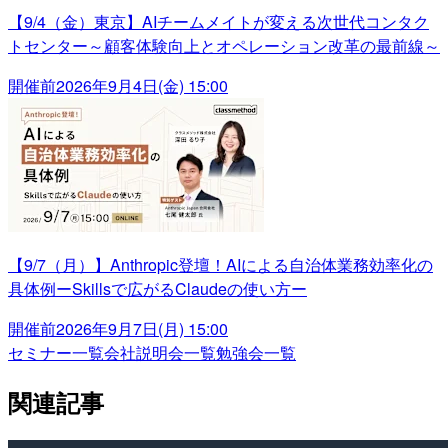
【9/4（金）東京】AIチームメイトが変える次世代コンタク
トセンター～顧客体験向上とオペレーション改革の最前線～
開催前
2026年9月4日(金) 15:00
【9/7（月）】Anthropic登壇！AIによる自治体業務効率化の
具体例ーSkillsで広がるClaudeの使い方ー
開催前
2026年9月7日(月) 15:00
セミナー一覧
会社説明会一覧
勉強会一覧
関連記事