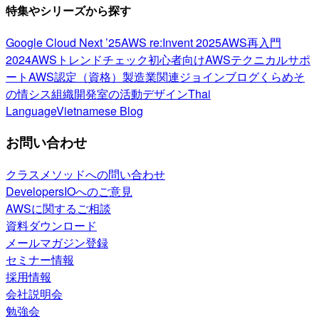
特集やシリーズから探す
Google Cloud Next ’25
AWS re:Invent 2025
AWS再入門
2024
AWSトレンドチェック
初心者向け
AWSテクニカルサポ
ート
AWS認定（資格）
製造業関連
ジョインブログ
くらめそ
の情シス
組織開発室の活動
デザイン
Thai
Language
Vietnamese Blog
お問い合わせ
クラスメソッドへの問い合わせ
DevelopersIOへのご意見
AWSに関するご相談
資料ダウンロード
メールマガジン登録
セミナー情報
採用情報
会社説明会
勉強会