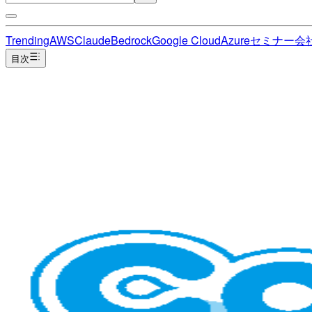
Trending
AWS
Claude
Bedrock
Google Cloud
Azure
セミナー
会
目次