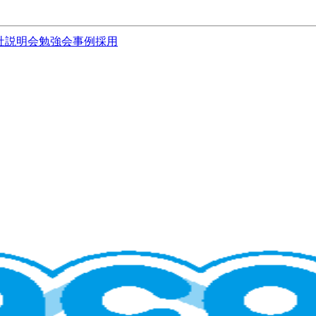
社説明会
勉強会
事例
採用