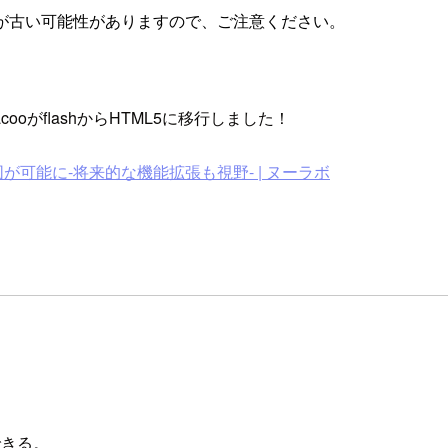
が古い可能性がありますので、ご注意ください。
acooがflashからHTML5に移行しました！
図が可能に-将来的な機能拡張も視野- | ヌーラボ
。
できる。