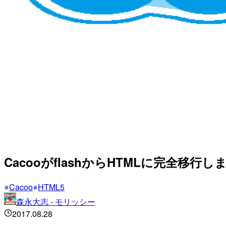
CacooがflashからHTMLに完全移行し
Cacoo
HTML5
森永大志 - モリッシー
2017.08.28