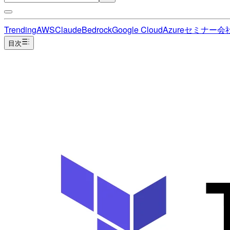
Trending
AWS
Claude
Bedrock
Google Cloud
Azure
セミナー
会
目次