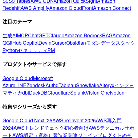
S3
S3 Tables
AWS CDK
Amazon QuickSight
Amazon
Redshift
AWS Amplify
Amazon CloudFront
Amazon Connect
注目のテーマ
生成AI
MCP
ChatGPT
Claude
Amazon Bedrock
RAG
Amazon
Q
GitHub Copilot
Devin
Cursor
Obsidian
モダンデータスタック
Python
セキュリティ
PM
プロダクトやサービスで探す
Google Cloud
Microsoft
Azure
LINE
Zendesk
Auth0
Tableau
Snowflake
Alteryx
インフォ
マティカ
dbt
DuckDB
Cloudflare
Splunk
Vision One
Notion
特集やシリーズから探す
Google Cloud Next ’25
AWS re:Invent 2025
AWS再入門
2024
AWSトレンドチェック
初心者向け
AWSテクニカルサポ
ート
AWS認定（資格）
製造業関連
ジョインブログ
くらめそ