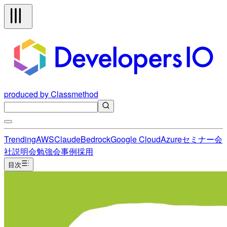
produced by Classmethod
Trending
AWS
Claude
Bedrock
Google Cloud
Azure
セミナー
会
社説明会
勉強会
事例
採用
目次