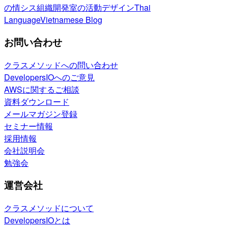
の情シス
組織開発室の活動
デザイン
Thai
Language
Vietnamese Blog
お問い合わせ
クラスメソッドへの問い合わせ
DevelopersIOへのご意見
AWSに関するご相談
資料ダウンロード
メールマガジン登録
セミナー情報
採用情報
会社説明会
勉強会
運営会社
クラスメソッドについて
DevelopersIOとは