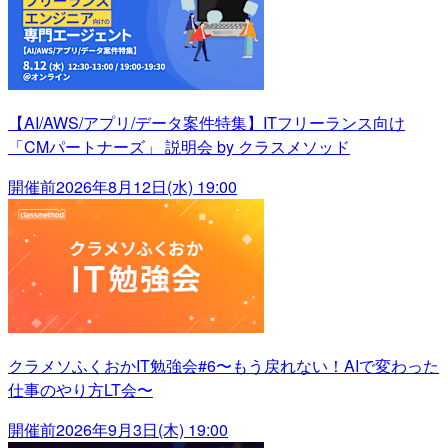
【AI/AWS/アプリ/データ案件特集】ITフリーランス向け
「CMパートナーズ」 説明会 by クラスメソッド
開催前
2026年8月12日(水) 19:00
クラメソふくおかIT勉強会#6〜もう戻れない！AIで変わった
仕事のやり方LT会〜
開催前
2026年9月3日(木) 19:00