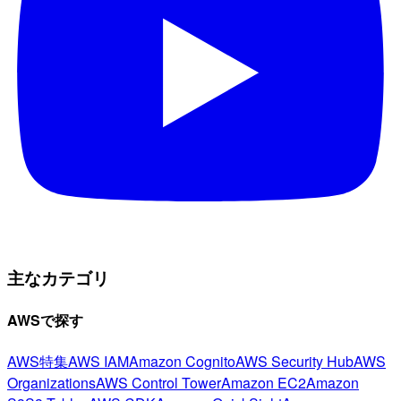
主なカテゴリ
AWSで探す
AWS特集
AWS IAM
Amazon Cognito
AWS Security Hub
AWS
Organizations
AWS Control Tower
Amazon EC2
Amazon