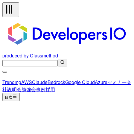
produced by Classmethod
Trending
AWS
Claude
Bedrock
Google Cloud
Azure
セミナー
会
社説明会
勉強会
事例
採用
目次