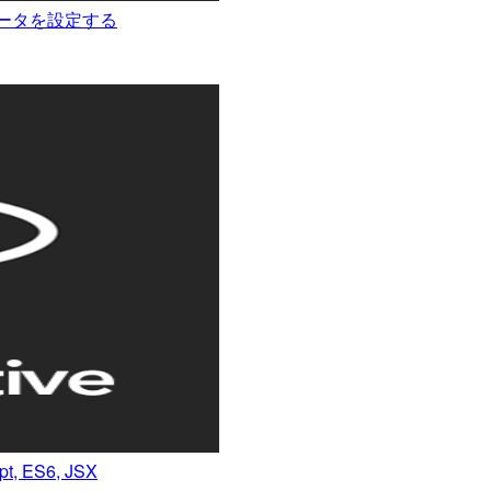
パラメータを設定する
, ES6, JSX