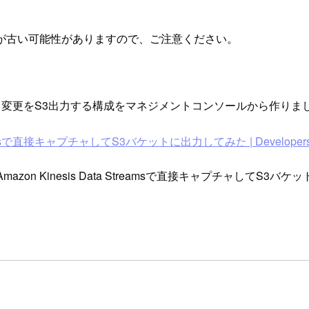
が古い可能性がありますので、ご注意ください。
にデータ変更をS3出力する構成をマネジメントコンソールから作りま
amsで直接キャプチャしてS3バケットに出力してみた | Developers
azon Kinesis Data Streamsで直接キャプチャしてS3