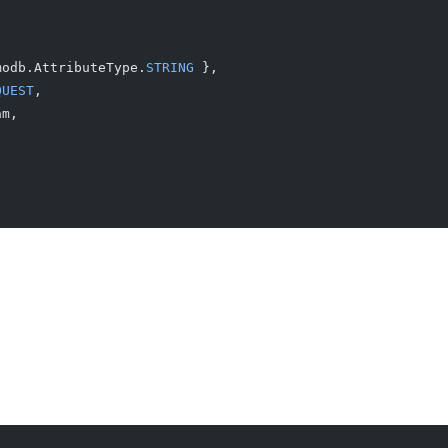
modb.AttributeType.
STRING
 },
QUEST
,
am,