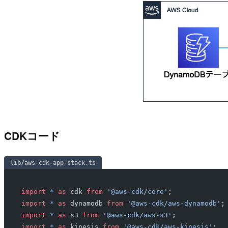
CDKコード
lib/aws-cdk-app-stack.ts
import
 *
 as
 cdk 
from
 '@aws-cdk/core'
;
import
 *
 as
 dynamodb 
from
 '@aws-cdk/aws-dynamodb'
;
import
 *
 as
 s3 
from
 '@aws-cdk/aws-s3'
;
import
 *
 as
 kinesis 
from
 '@aws-cdk/aws-kinesis'
;