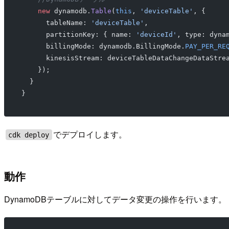
    new
 dynamodb.
Table
(
this
, 
'deviceTable'
, {
      tableName: 
'deviceTable'
,
      partitionKey: { name: 
'deviceId'
, type: dyna
      billingMode: dynamodb.BillingMode.
PAY_PER_RE
      kinesisStream: deviceTableDataChangeDataStre
    });
  }
}
でデプロイします。
cdk deploy
動作
DynamoDBテーブルに対してデータ変更の操作を行います。