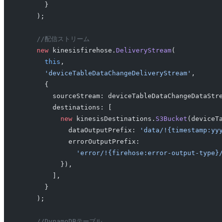
      }
    );
    //配信ストリーム
    new
 kinesisfirehose.
DeliveryStream
(
      this
,
      'deviceTableDataChangeDeliveryStream'
,
      {
        sourceStream: deviceTableDataChangeDataStr
        destinations: [
          new
 kinesisDestinations.
S3Bucket
(deviceT
            dataOutputPrefix: 
'data/!{timestamp:yy
            errorOutputPrefix:
              'error/!{firehose:error-output-type}
          }),
        ],
      }
    );
    //DynamoDBテーブル