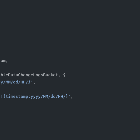
eam,
ableDataChengeLogsBucket, {
yy/MM/dd/HH/}'
,
/!{timestamp:yyyy/MM/dd/HH/}'
,