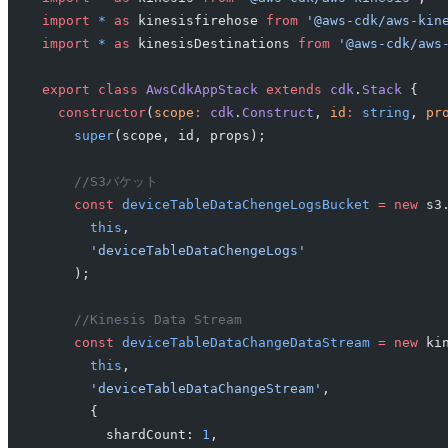
import
 *
 as
 kinesisfirehose 
from
 '@aws-cdk/aws-kin
import
 *
 as
 kinesisDestinations 
from
 '@aws-cdk/aws
export
 class
 AwsCdkAppStack
 extends
 cdk
.
Stack
 {
  constructor
(
scope
:
 cdk
.
Construct
, 
id
:
 string
, 
pr
    super
(scope, id, props);
    //S3バケット
    const
 deviceTableDataChengeLogsBucket
 =
 new
 s3
      this
,
      'deviceTableDataChengeLogs'
    );
    //Kinesis Data Stream
    const
 deviceTableDataChangeDataStream
 =
 new
 ki
      this
,
      'deviceTableDataChangeStream'
,
      {
        shardCount: 
1
,