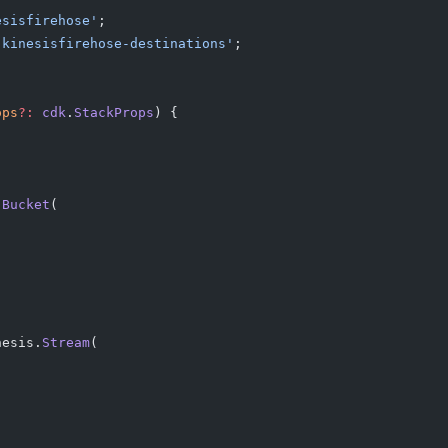
esisfirehose'
;
-kinesisfirehose-destinations'
;
ops
?:
 cdk
.
StackProps
) {
.
Bucket
(
nesis.
Stream
(