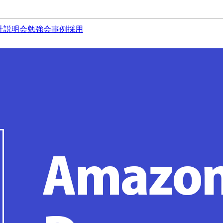
社説明会
勉強会
事例
採用