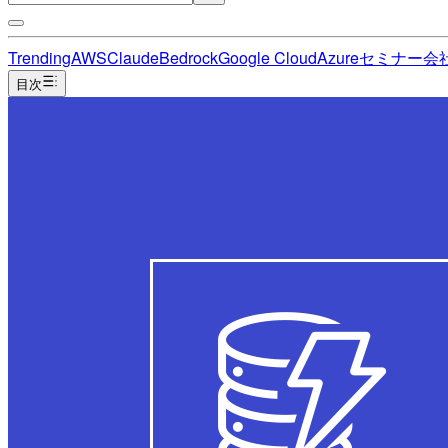
Trending
AWS
Claude
Bedrock
Google Cloud
Azure
セミナー
会
目次