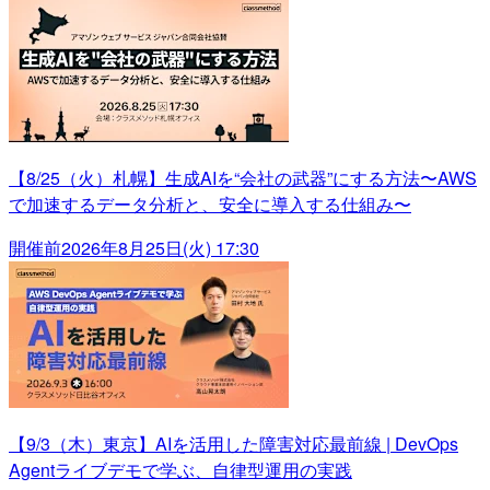
【8/25（火）札幌】生成AIを“会社の武器”にする方法〜AWS
で加速するデータ分析と、安全に導入する仕組み〜
開催前
2026年8月25日(火) 17:30
【9/3（木）東京】AIを活用した障害対応最前線 | DevOps
Agentライブデモで学ぶ、自律型運用の実践