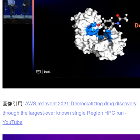
画像引用:
AWS re:Invent 2021-Democratizing drug discovery
through the largest-ever known single Region HPC run -
YouTube