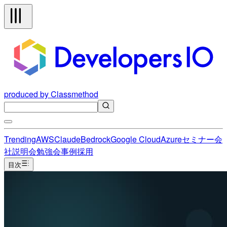
produced by Classmethod
Trending
AWS
Claude
Bedrock
Google Cloud
Azure
セミナー
会
社説明会
勉強会
事例
採用
目次