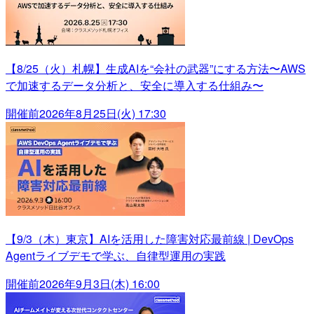
【8/25（火）札幌】生成AIを“会社の武器”にする方法〜AWS
で加速するデータ分析と、安全に導入する仕組み〜
開催前
2026年8月25日(火) 17:30
【9/3（木）東京】AIを活用した障害対応最前線 | DevOps
Agentライブデモで学ぶ、自律型運用の実践
開催前
2026年9月3日(木) 16:00