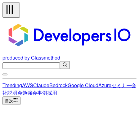
produced by Classmethod
Trending
AWS
Claude
Bedrock
Google Cloud
Azure
セミナー
会
社説明会
勉強会
事例
採用
目次