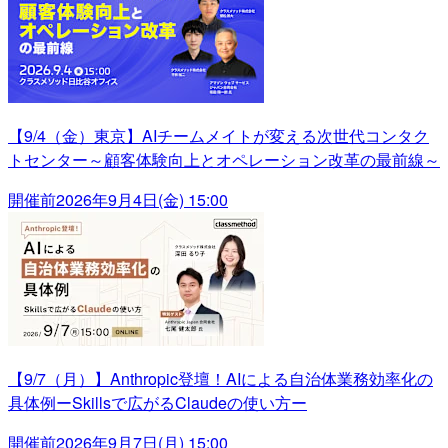
【9/4（金）東京】AIチームメイトが変える次世代コンタク
トセンター～顧客体験向上とオペレーション改革の最前線～
開催前
2026年9月4日(金) 15:00
【9/7（月）】Anthropic登壇！AIによる自治体業務効率化の
具体例ーSkillsで広がるClaudeの使い方ー
開催前
2026年9月7日(月) 15:00