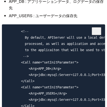
APP_DB : アプリケーションデータ、ログデータの保存
先
APP_USERS : ユーザーデータの保存先
        <!--

          By default, APIServer will use a local derb
          processed, as well as application and acces
          to the applicaiton that will be used to sto
         -->

        <Call name="setInitParameter">

            <Arg>APP_DB</Arg>

            <Arg>jdbc:mysql:Server=127.0.0.1;Port
        </Call>

        <Call name="setInitParameter">

            <Arg>APP_USERS</Arg>

            <Arg>jdbc:mysql:Server=127.0.0.1;Port