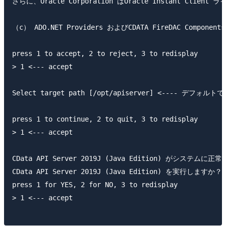
さらに、Oracle Corporation はOracle Instant C
（c） ADO.NET Providers およびCDATA FireDAC Components
press 1 to accept, 2 to reject, 3 to redisplay

> 1 <--- accept

Select target path [/opt/apiserver] <---- デフォル
press 1 to continue, 2 to quit, 3 to redisplay

> 1 <--- accept

CData API Server 2019J (Java Edition) がシステ
CData API Server 2019J (Java Edition) を実行しますか？

press 1 for YES, 2 for NO, 3 to redisplay

> 1 <--- accept
