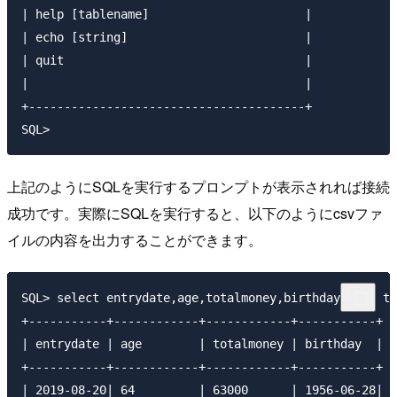
| help [tablename]                      |

| echo [string]                         |

| quit                                  |

|                                       |

+---------------------------------------+

上記のようにSQLを実行するプロンプトが表示されれば接続
成功です。実際にSQLを実行すると、以下のようにcsvファ
イルの内容を出力することができます。
SQL> select entrydate,age,totalmoney,birthday from te
+-----------+------------+------------+-----------+

| entrydate | age        | totalmoney | birthday  |

+-----------+------------+------------+-----------+

| 2019-08-20| 64         | 63000      | 1956-06-28|
