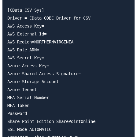
[CData CSV Sys]

Driver = CData ODBC Driver for CSV

AWS Access Key=

AWS External Id=

AWS Region=NORTHERNVIRGINIA

AWS Role ARN=

AWS Secret Key=

Azure Access Key=

Azure Shared Access Signature=

Azure Storage Account=

Azure Tenant=

MFA Serial Number=

MFA Token=

Password=

Share Point Edition=SharePointOnline

SSL Mode=AUTOMATIC
