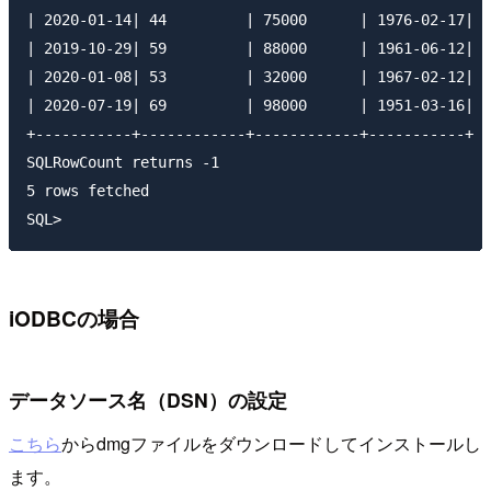
| 2020-01-14| 44         | 75000      | 1976-02-17|

| 2019-10-29| 59         | 88000      | 1961-06-12|

| 2020-01-08| 53         | 32000      | 1967-02-12|

| 2020-07-19| 69         | 98000      | 1951-03-16|

+-----------+------------+------------+-----------+

SQLRowCount returns -1

5 rows fetched

iODBCの場合
データソース名（DSN）の設定
こちら
からdmgファイルをダウンロードしてインストールし
ます。