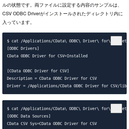
ルの状態です。両ファイルに設定する内容のサンプルは、
CSV ODBC Driverがインストールされたディレクトリ内に
入っています。
$ cat /Applications/CData\ ODBC\ Driver\ for\ CSV/etc
[ODBC Drivers]

CData ODBC Driver for CSV=Installed

[CData ODBC Driver for CSV]

Description = CData ODBC Driver for CSV

$ cat /Applications/CData\ ODBC\ Driver\ for\ CSV/etc
[ODBC Data Sources]

CData CSV Sys=CData ODBC Driver for CSV
