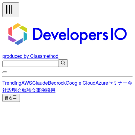
produced by Classmethod
Trending
AWS
Claude
Bedrock
Google Cloud
Azure
セミナー
会
社説明会
勉強会
事例
採用
目次