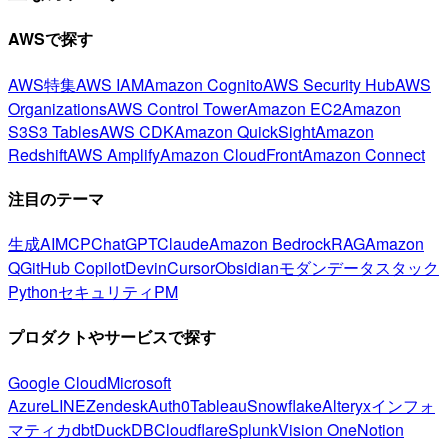
AWSで探す
AWS特集
AWS IAM
Amazon Cognito
AWS Security Hub
AWS
Organizations
AWS Control Tower
Amazon EC2
Amazon
S3
S3 Tables
AWS CDK
Amazon QuickSight
Amazon
Redshift
AWS Amplify
Amazon CloudFront
Amazon Connect
注目のテーマ
生成AI
MCP
ChatGPT
Claude
Amazon Bedrock
RAG
Amazon
Q
GitHub Copilot
Devin
Cursor
Obsidian
モダンデータスタック
Python
セキュリティ
PM
プロダクトやサービスで探す
Google Cloud
Microsoft
Azure
LINE
Zendesk
Auth0
Tableau
Snowflake
Alteryx
インフォ
マティカ
dbt
DuckDB
Cloudflare
Splunk
Vision One
Notion