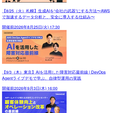
【8/25（火）札幌】生成AIを“会社の武器”にする方法〜AWS
で加速するデータ分析と、安全に導入する仕組み〜
開催前
2026年8月25日(火) 17:30
【9/3（木）東京】AIを活用した障害対応最前線 | DevOps
Agentライブデモで学ぶ、自律型運用の実践
開催前
2026年9月3日(木) 16:00