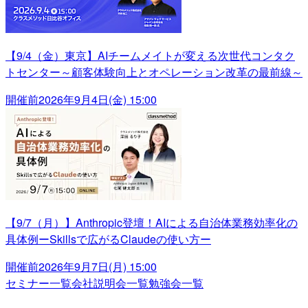
【9/4（金）東京】AIチームメイトが変える次世代コンタク
トセンター～顧客体験向上とオペレーション改革の最前線～
開催前
2026年9月4日(金) 15:00
【9/7（月）】Anthropic登壇！AIによる自治体業務効率化の
具体例ーSkillsで広がるClaudeの使い方ー
開催前
2026年9月7日(月) 15:00
セミナー一覧
会社説明会一覧
勉強会一覧