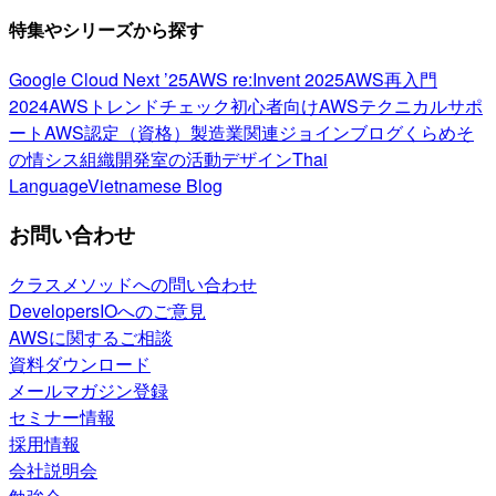
特集やシリーズから探す
Google Cloud Next ’25
AWS re:Invent 2025
AWS再入門
2024
AWSトレンドチェック
初心者向け
AWSテクニカルサポ
ート
AWS認定（資格）
製造業関連
ジョインブログ
くらめそ
の情シス
組織開発室の活動
デザイン
Thai
Language
Vietnamese Blog
お問い合わせ
クラスメソッドへの問い合わせ
DevelopersIOへのご意見
AWSに関するご相談
資料ダウンロード
メールマガジン登録
セミナー情報
採用情報
会社説明会