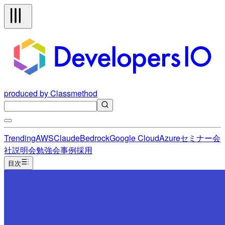
produced by Classmethod
Trending
AWS
Claude
Bedrock
Google Cloud
Azure
セミナー
会
社説明会
勉強会
事例
採用
目次