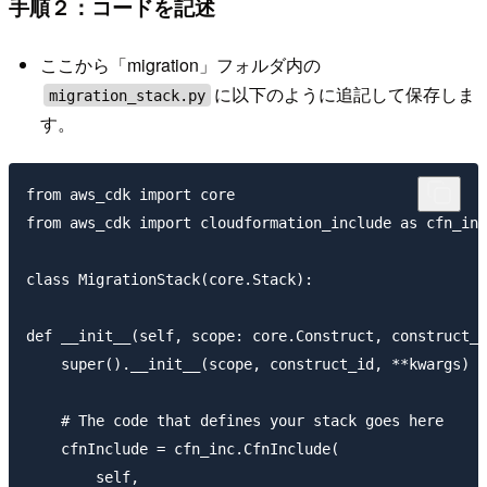
手順２：コードを記述
ここから「migration」フォルダ内の
に以下のように追記して保存しま
migration_stack.py
す。
from aws_cdk import core

from aws_cdk import cloudformation_include as cfn_inc

class MigrationStack(core.Stack):

def __init__(self, scope: core.Construct, construct_i
    super().__init__(scope, construct_id, **kwargs)

    # The code that defines your stack goes here

    cfnInclude = cfn_inc.CfnInclude(

        self,
