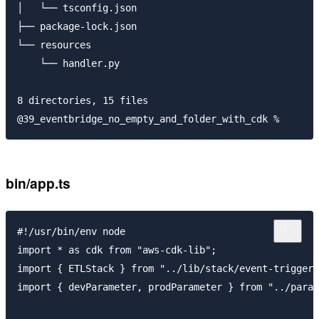
│   └── tsconfig.json

├── package-lock.json

└── resources

    └── handler.py

8 directories, 15 files

bin/app.ts
#!/usr/bin/env node

import * as cdk from "aws-cdk-lib";

import { ETLStack } from "../lib/stack/event-trigger-
import { devParameter, prodParameter } from "../param