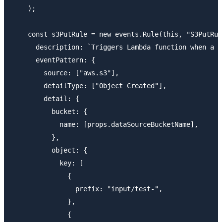
    );

    const s3PutRule = new events.Rule(this, "S3PutRul
      description: `Triggers Lambda function when a f
      eventPattern: {

        source: ["aws.s3"],

        detailType: ["Object Created"],

        detail: {

          bucket: {

            name: [props.dataSourceBucketName],

          },

          object: {

            key: [

              {

                prefix: "input/test-",

              },

              {
