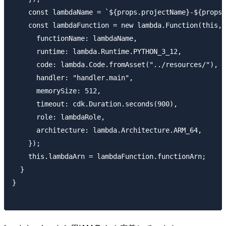
    const lambdaName = `${props.projectName}-${props.
    const lambdaFunction = new lambda.Function(this, 
      functionName: lambdaName,

      runtime: lambda.Runtime.PYTHON_3_12,

      code: lambda.Code.fromAsset("../resources/"),

      handler: "handler.main",

      memorySize: 512,

      timeout: cdk.Duration.seconds(900),

      role: lambdaRole,

      architecture: lambda.Architecture.ARM_64,

    });

    this.lambdaArn = lambdaFunction.functionArn;

  }

}
