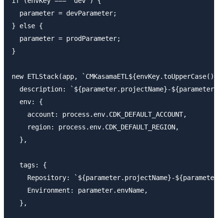
if (envKey === "dev") {

  parameter = devParameter;

} else {

  parameter = prodParameter;

}

new ETLStack(app, `CMKasamaETL${envKey.toUpperCase()}
  description: `${parameter.projectName}-${parameter.
  env: {

    account: process.env.CDK_DEFAULT_ACCOUNT,

    region: process.env.CDK_DEFAULT_REGION,

  },

  tags: {

    Repository: `${parameter.projectName}-${parameter
    Environment: parameter.envName,

  },
