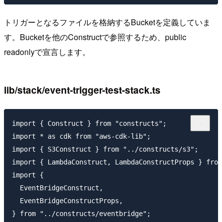
トリガーとなるファイルを格納するBucketを定義していま
す。Bucketを他のConstructで参照するため、public
readonlyで宣言します。
lib/stack/event-trigger-test-stack.ts
import { Construct } from "constructs";

import * as cdk from "aws-cdk-lib";

import { S3Construct } from "../constructs/s3";

import { LambdaConstruct, LambdaConstructProps } from
import {

  EventBridgeConstruct,

  EventBridgeConstructProps,

} from "../constructs/eventbridge";
