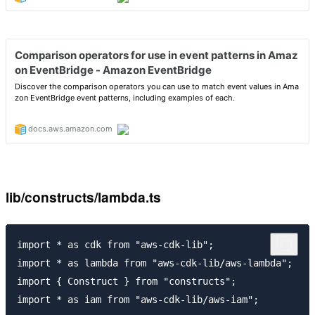
lib/constructs/lambda.ts
import * as cdk from "aws-cdk-lib";

import * as lambda from "aws-cdk-lib/aws-lambda";

import { Construct } from "constructs";

import * as iam from "aws-cdk-lib/aws-iam";
