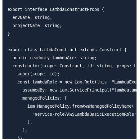
export interface LambdaConstructProps {

  envName: string;

  projectName: string;

}

export class LambdaConstruct extends Construct {

  public readonly lambdaArn: string;

  constructor(scope: Construct, id: string, props: La
    super(scope, id);

    const lambdaRole = new iam.Role(this, "LambdaExec
      assumedBy: new iam.ServicePrincipal("lambda.ama
      managedPolicies: [

        iam.ManagedPolicy.fromAwsManagedPolicyName(

          "service-role/AWSLambdaBasicExecutionRole"

        ),

      ],

    });
