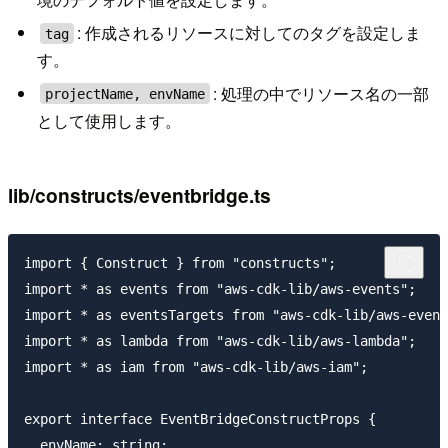
: 作成されるリソースに対してのタグを設定しま
tag
す。
: 処理の中でリソース名の一部
projectName, envName
として使用します。
lib/constructs/eventbridge.ts
import { Construct } from "constructs";

import * as events from "aws-cdk-lib/aws-events";

import * as eventsTargets from "aws-cdk-lib/aws-event
import * as lambda from "aws-cdk-lib/aws-lambda";

import * as iam from "aws-cdk-lib/aws-iam";

export interface EventBridgeConstructProps {

  envName: string;
