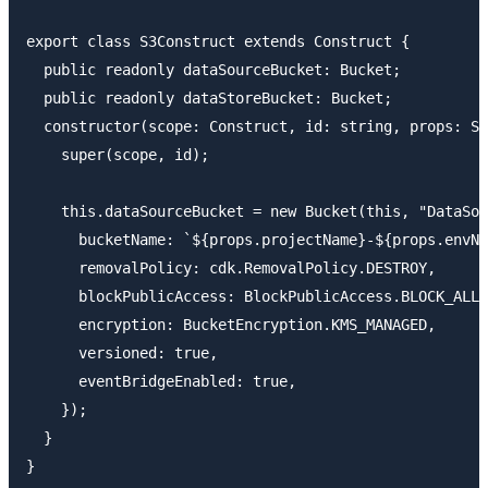
export class S3Construct extends Construct {

  public readonly dataSourceBucket: Bucket;

  public readonly dataStoreBucket: Bucket;

  constructor(scope: Construct, id: string, props: S3
    super(scope, id);

    this.dataSourceBucket = new Bucket(this, "DataSou
      bucketName: `${props.projectName}-${props.envNa
      removalPolicy: cdk.RemovalPolicy.DESTROY,

      blockPublicAccess: BlockPublicAccess.BLOCK_ALL,

      encryption: BucketEncryption.KMS_MANAGED,

      versioned: true,

      eventBridgeEnabled: true,

    });

  }
