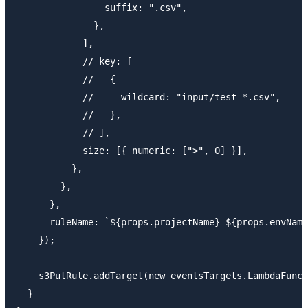
                suffix: ".csv",

              },

            ],

            // key: [

            //   {

            //     wildcard: "input/test-*.csv",

            //   },

            // ],

            size: [{ numeric: [">", 0] }],

          },

        },

      },

      ruleName: `${props.projectName}-${props.envName
    });

    s3PutRule.addTarget(new eventsTargets.LambdaFunct
  }
