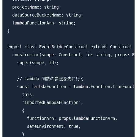
  projectName: string;

  dataSourceBucketName: string;

  lambdaFunctionArn: string;

}

export class EventBridgeConstruct extends Construct {

  constructor(scope: Construct, id: string, props: Ev
    super(scope, id);

    // Lambda 関数の参照を先に行う

    const lambdaFunction = lambda.Function.fromFuncti
      this,

      "ImportedLambdaFunction",

      {

        functionArn: props.lambdaFunctionArn,

        sameEnvironment: true,

      }
