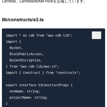
Lambda、Lambda用IAM Roleを定義しています。
lib/constructs/s3.ts
import * as cdk from "aws-cdk-lib";

import {

  Bucket,

  BlockPublicAccess,

  BucketEncryption,

} from "aws-cdk-lib/aws-s3";

import { Construct } from "constructs";

export interface S3ConstructProps {

  envName: string;

  projectName: string;

}
