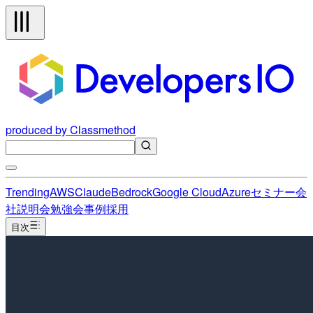
produced by Classmethod
Trending
AWS
Claude
Bedrock
Google Cloud
Azure
セミナー
会
社説明会
勉強会
事例
採用
目次