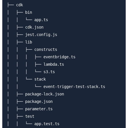
├── cdk

│   ├── bin

│   │   └── app.ts

│   ├── cdk.json

│   ├── jest.config.js

│   ├── lib

│   │   ├── constructs

│   │   │   ├── eventbridge.ts

│   │   │   ├── lambda.ts

│   │   │   └── s3.ts

│   │   └── stack

│   │       └── event-trigger-test-stack.ts

│   ├── package-lock.json

│   ├── package.json

│   ├── parameter.ts

│   ├── test

│   │   └── app.test.ts
