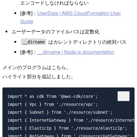
エンコードしなければならない
[参考]：
UserData | AWS CloudFormation User
Guide
ユーザーデータのファイルパスは定数化
はカレントディレクトリの絶対パス
__dirname
[参考]：
__dirname | Node.js documentation
メインのプログラムはこちら。
ハイライト部分を追記しました。
import * as cdk from '@aws-cdk/core';

import { Vpc } from './resource/vpc';

import { Subnet } from './resource/subnet';

import { InternetGateway } from './resource/internetG
import { ElasticIp } from './resource/elasticIp';

import { NatGateway } from './resource/natGateway';
