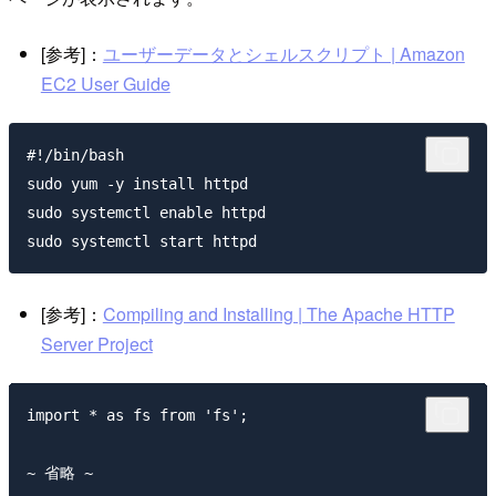
[参考]：
ユーザーデータとシェルスクリプト | Amazon
EC2 User Guide
#!/bin/bash

sudo yum -y install httpd

sudo systemctl enable httpd

[参考]：
Compiling and Installing | The Apache HTTP
Server Project
import * as fs from 'fs';

~ 省略 ~
