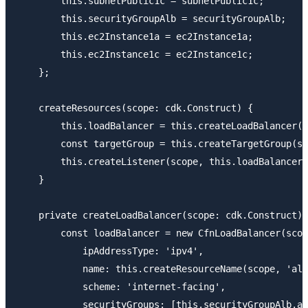
        this.subnetPublic1c = subnetPublic1c;

        this.securityGroupAlb = securityGroupAlb;

        this.ec2Instance1a = ec2Instance1a;

        this.ec2Instance1c = ec2Instance1c;

    };

    createResources(scope: cdk.Construct) {

        this.loadBalancer = this.createLoadBalancer(s
        const targetGroup = this.createTargetGroup(sc
        this.createListener(scope, this.loadBalancer,
    }

    private createLoadBalancer(scope: cdk.Construct):
        const loadBalancer = new CfnLoadBalancer(scop
            ipAddressType: 'ipv4',

            name: this.createResourceName(scope, 'alb
            scheme: 'internet-facing',

            securityGroups: [this.securityGroupAlb.at