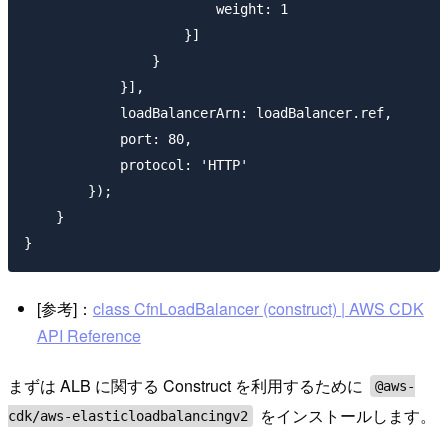
                        weight: 1

                    }]

                }

            }],

            loadBalancerArn: loadBalancer.ref,

            port: 80,

            protocol: 'HTTP'

        });

    }

[参考]：
class CfnLoadBalancer (construct) | AWS CDK
API Reference
まずは ALB に関する Construct を利用するために
@aws-
をインストールします。
cdk/aws-elasticloadbalancingv2