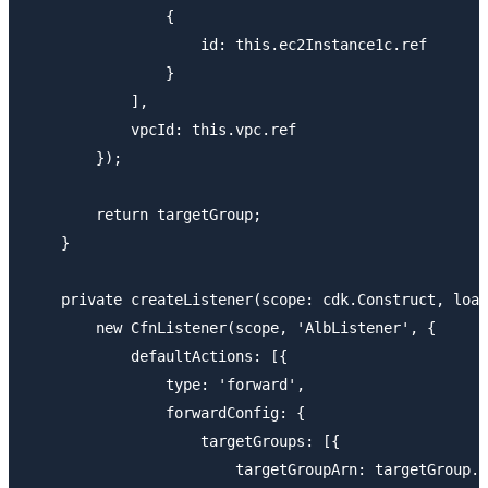
                {

                    id: this.ec2Instance1c.ref

                }

            ],

            vpcId: this.vpc.ref

        });

        return targetGroup;

    }

    private createListener(scope: cdk.Construct, load
        new CfnListener(scope, 'AlbListener', {

            defaultActions: [{

                type: 'forward',

                forwardConfig: {

                    targetGroups: [{

                        targetGroupArn: targetGroup.r