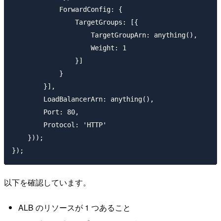
            ForwardConfig: {

                TargetGroups: [{

                    TargetGroupArn: anything(),

                    Weight: 1

                }]

            }

        }],

        LoadBalancerArn: anything(),

        Port: 80,

        Protocol: 'HTTP'

    }));

以下を確認しています。
ALB のリソースが 1 つあること