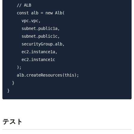
    // ALB

    const alb = new Alb(

      vpc.vpc,

      subnet.public1a,

      subnet.public1c,

      securityGroup.alb,

      ec2.instance1a,

      ec2.instance1c

    );

    alb.createResources(this);

  }

テスト