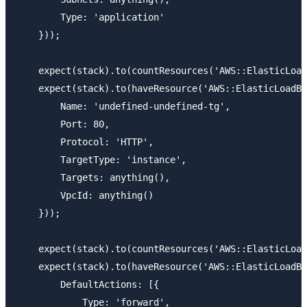
        Type: 'application'

    }));

    expect(stack).to(countResources('AWS::ElasticLoad
    expect(stack).to(haveResource('AWS::ElasticLoadBa
        Name: 'undefined-undefined-tg',

        Port: 80,

        Protocol: 'HTTP',

        TargetType: 'instance',

        Targets: anything(),

        VpcId: anything()

    }));

    expect(stack).to(countResources('AWS::ElasticLoad
    expect(stack).to(haveResource('AWS::ElasticLoadBa
        DefaultActions: [{

            Type: 'forward',
