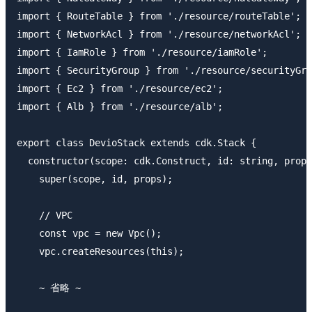
import { RouteTable } from './resource/routeTable';

import { NetworkAcl } from './resource/networkAcl';

import { IamRole } from './resource/iamRole';

import { SecurityGroup } from './resource/securityGro
import { Ec2 } from './resource/ec2';

import { Alb } from './resource/alb';

export class DevioStack extends cdk.Stack {

  constructor(scope: cdk.Construct, id: string, props
    super(scope, id, props);

    // VPC

    const vpc = new Vpc();

    vpc.createResources(this);

    ~ 省略 ~
