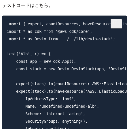
テストコードはこちら。
import { expect, countResources, haveResource, anythi
import * as cdk from '@aws-cdk/core';

import * as Devio from '../../lib/devio-stack';

test('Alb', () => {

    const app = new cdk.App();

    const stack = new Devio.DevioStack(app, 'DevioSta
    expect(stack).to(countResources('AWS::ElasticLoad
    expect(stack).to(haveResource('AWS::ElasticLoadBa
        IpAddressType: 'ipv4',

        Name: 'undefined-undefined-alb',

        Scheme: 'internet-facing',

        SecurityGroups: anything(),

        Subnets: anything(),
