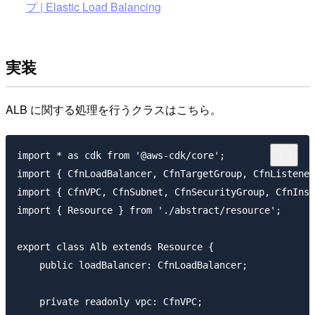
プ | Elastic Load Balancing
実装
ALB に関する処理を行うクラスはこちら。
import * as cdk from '@aws-cdk/core';

import { CfnLoadBalancer, CfnTargetGroup, CfnListener
import { CfnVPC, CfnSubnet, CfnSecurityGroup, CfnInst
import { Resource } from './abstract/resource';

export class Alb extends Resource {

    public loadBalancer: CfnLoadBalancer;

    private readonly vpc: CfnVPC;
