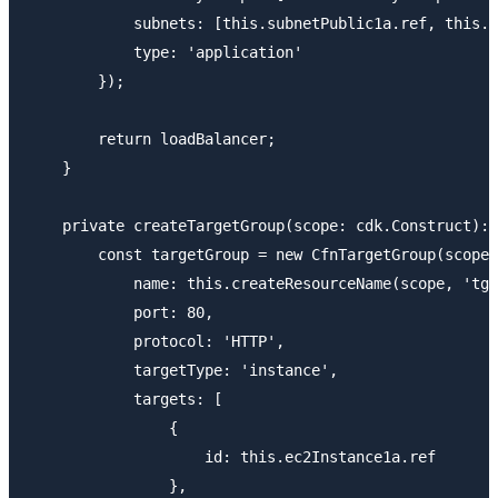
            subnets: [this.subnetPublic1a.ref, this.s
            type: 'application'

        });

        return loadBalancer;

    }

    private createTargetGroup(scope: cdk.Construct): 
        const targetGroup = new CfnTargetGroup(scope,
            name: this.createResourceName(scope, 'tg'
            port: 80,

            protocol: 'HTTP',

            targetType: 'instance',

            targets: [

                {

                    id: this.ec2Instance1a.ref

                },
