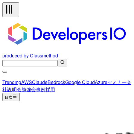
produced by Classmethod
Trending
AWS
Claude
Bedrock
Google Cloud
Azure
セミナー
会
社説明会
勉強会
事例
採用
目次