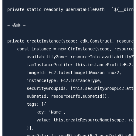
private static readonly userDataFilePath = `${__dirna
~ 省略 ~

private createInstance(scope: cdk.Construct, resource
    const instance = new CfnInstance(scope, resourceI
        availabilityZone: resourceInfo.availabilityZo
        iamInstanceProfile: this.instanceProfileEc2.r
        imageId: Ec2.latestImageIdAmazonLinux2,

        instanceType: Ec2.instanceType,

        securityGroupIds: [this.securityGroupEc2.attr
        subnetId: resourceInfo.subnetId(),

        tags: [{

            key: 'Name',

            value: this.createResourceName(scope, res
        }],

        userData: fs.readFileSync(Ec2.userDataFilePat