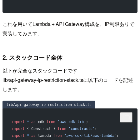
これを用いてLambda＋API Gateway構成を、IP制限ありで
実装してみます。
2. スタックコード全体
以下が完全なスタックコードです：
lib/api-gateway-ip-restriction-stack.tsに以下のコードを記述
します。
lib/api-gateway-ip-restriction-stack.ts
import
 *
 as
 cdk 
from
 'aws-cdk-lib'
;
import
 { Construct } 
from
 'constructs'
;
import
 *
 as
 lambda 
from
 "aws-cdk-lib/aws-lambda"
;