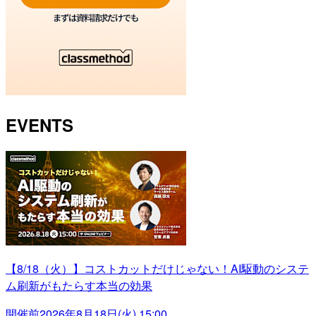
EVENTS
【8/18（火）】コストカットだけじゃない！AI駆動のシステ
ム刷新がもたらす本当の効果
開催前
2026年8月18日(火) 15:00