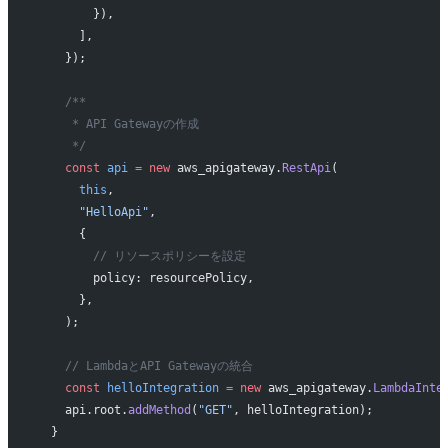
        }),
      ],
    });
    /**
     * API Gatewayの作成
     */
    const
 api
 =
 new
 aws_apigateway.
RestApi
(
      this
,
      "HelloApi"
,
      {
        // リソースポリシーを設定
        policy: resourcePolicy,
      },
    );
    // LambdaとAPI Gatewayの統合
    const
 helloIntegration
 =
 new
 aws_apigateway.
LambdaInte
    api.root.
addMethod
(
"GET"
, helloIntegration);
  }