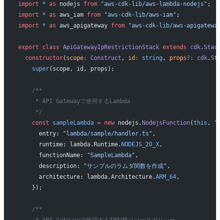
import
 *
 as
 nodejs 
from
 "aws-cdk-lib/aws-lambda-nodejs"
;
import
 *
 as
 aws_iam 
from
 "aws-cdk-lib/aws-iam"
;
import
 *
 as
 aws_apigateway 
from
 "aws-cdk-lib/aws-apigatewa
export
 class
 ApiGatewayIpRestrictionStack
 extends
 cdk
.
Stac
  constructor
(
scope
:
 Construct
, 
id
:
 string
, 
props
?:
 cdk
.
St
    super
(scope, id, props);
    /**
     * API Gatewayで使用するLambda
     */
    const
 sampleLambda
 =
 new
 nodejs.
NodejsFunction
(
this
, 
"
      entry: 
"lambda/sample/handler.ts"
,
      runtime: lambda.Runtime.
NODEJS_20_X
,
      functionName: 
"SampleLambda"
,
      description: 
"サンプルのラムダ関数を作成"
,
      architecture: lambda.Architecture.
ARM_64
,
    });
    /**
     * API Gatewayで使用するIP制限リソースポリシー