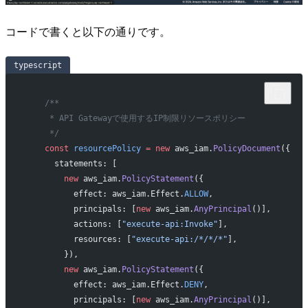
コードで書くと以下の通りです。
typescript
    /**
     * API Gatewayで使用するIP制限リソースポリシー
     */
    const
 resourcePolicy
 =
 new
 aws_iam.
PolicyDocument
({
      statements: [
        new
 aws_iam.
PolicyStatement
({
          effect: aws_iam.Effect.
ALLOW
,
          principals: [
new
 aws_iam.
AnyPrincipal
()],
          actions: [
"execute-api:Invoke"
],
          resources: [
"execute-api:/*/*/*"
],
        }),
        new
 aws_iam.
PolicyStatement
({
          effect: aws_iam.Effect.
DENY
,
          principals: [
new
 aws_iam.
AnyPrincipal
()],