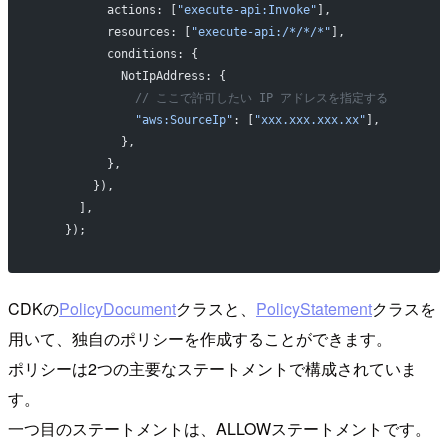
          actions: [
"execute-api:Invoke"
],
          resources: [
"execute-api:/*/*/*"
],
          conditions: {
            NotIpAddress: {
              // ここで許可したい IP アドレスを指定する
              "aws:SourceIp"
: [
"xxx.xxx.xxx.xx"
],
            },
          },
        }),
      ],
    });
CDKの
PolicyDocument
クラスと、
PolicyStatement
クラスを
用いて、独自のポリシーを作成することができます。
ポリシーは2つの主要なステートメントで構成されていま
す。
一つ目のステートメントは、ALLOWステートメントです。