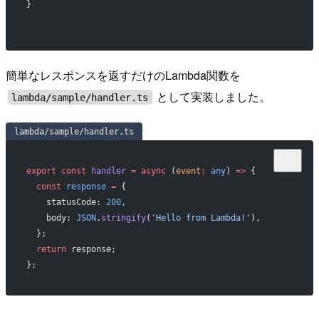
}
簡単なレスポンスを返すだけのLambda関数を
として実装しました。
lambda/sample/handler.ts
lambda/sample/handler.ts
export
 const
 handler
 =
 async
 (
event
:
 any
) 
=>
 {
  const
 response
 =
 {
    statusCode: 
200
,
    body: 
JSON
.
stringify
(
'Hello from Lambda!'
),
  };
  return
 response;
};