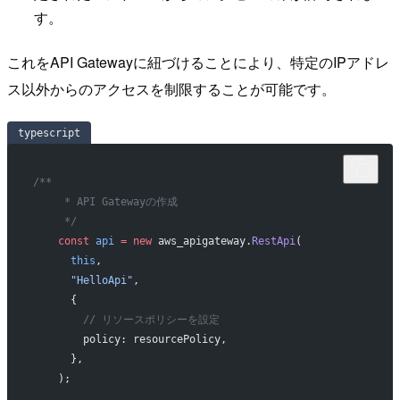
す。
これをAPI Gatewayに紐づけることにより、特定のIPアドレ
ス以外からのアクセスを制限することが可能です。
typescript
/**
     * API Gatewayの作成
     */
    const
 api
 =
 new
 aws_apigateway.
RestApi
(
      this
,
      "HelloApi"
,
      {
        // リソースポリシーを設定
        policy: resourcePolicy,
      },
    );