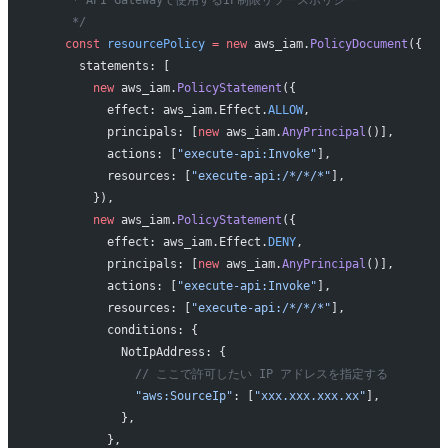
     */
    const
 resourcePolicy
 =
 new
 aws_iam.
PolicyDocument
({
      statements: [
        new
 aws_iam.
PolicyStatement
({
          effect: aws_iam.Effect.
ALLOW
,
          principals: [
new
 aws_iam.
AnyPrincipal
()],
          actions: [
"execute-api:Invoke"
],
          resources: [
"execute-api:/*/*/*"
],
        }),
        new
 aws_iam.
PolicyStatement
({
          effect: aws_iam.Effect.
DENY
,
          principals: [
new
 aws_iam.
AnyPrincipal
()],
          actions: [
"execute-api:Invoke"
],
          resources: [
"execute-api:/*/*/*"
],
          conditions: {
            NotIpAddress: {
              // ここで許可したい IP アドレスを指定する
              "aws:SourceIp"
: [
"xxx.xxx.xxx.xx"
],
            },
          },