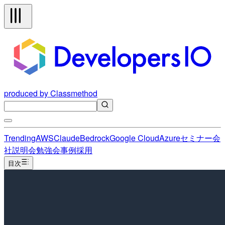
produced by Classmethod
Trending
AWS
Claude
Bedrock
Google Cloud
Azure
セミナー
会
社説明会
勉強会
事例
採用
目次