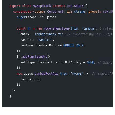
export
 class
 MyAppStack
 extends
 cdk
.
Stack
 {
  constructor
(
scope
:
 Construct
, 
id
:
 string
, 
props
?:
 cdk
.
St
    super
(scope, id, props)
    const
 fn
 =
 new
 NodejsFunction
(
this
, 
'lambda'
, { 
//lam
      entry: 
'lambda/index.ts'
, 
// このpathで実行ファイルを
      handler: 
'handler'
,
      runtime: lambda.Runtime.
NODEJS_20_X
,
    })
    fn.
addFunctionUrl
({
      authType: lambda.FunctionUrlAuthType.
NONE
, 
// 認証な
    })
    new
 apigw.
LambdaRestApi
(
this
, 
'myapi'
, {  
// myapiはAP
      handler: fn,
    })
  }
}