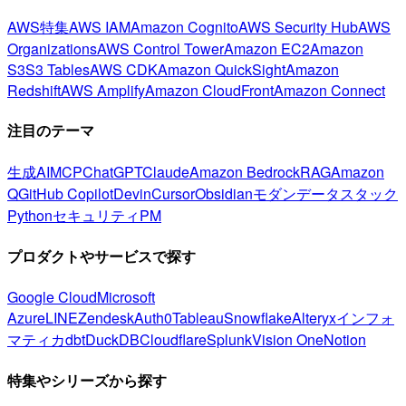
AWS特集
AWS IAM
Amazon Cognito
AWS Security Hub
AWS
Organizations
AWS Control Tower
Amazon EC2
Amazon
S3
S3 Tables
AWS CDK
Amazon QuickSight
Amazon
Redshift
AWS Amplify
Amazon CloudFront
Amazon Connect
注目のテーマ
生成AI
MCP
ChatGPT
Claude
Amazon Bedrock
RAG
Amazon
Q
GitHub Copilot
Devin
Cursor
Obsidian
モダンデータスタック
Python
セキュリティ
PM
プロダクトやサービスで探す
Google Cloud
Microsoft
Azure
LINE
Zendesk
Auth0
Tableau
Snowflake
Alteryx
インフォ
マティカ
dbt
DuckDB
Cloudflare
Splunk
Vision One
Notion
特集やシリーズから探す