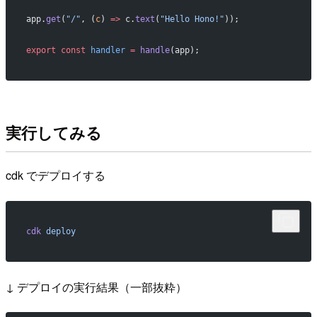
app.
get
(
"/"
, (
c
) 
=>
 c.
text
(
"Hello Hono!"
));
export
 const
 handler
 =
 handle
(app);
実行してみる
cdk でデプロイする
cdk
 deploy
↓ デプロイの実行結果（一部抜粋）