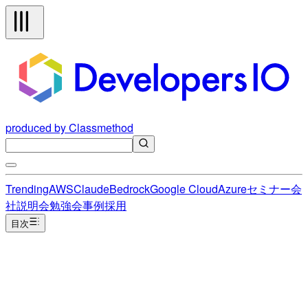
produced by Classmethod
Trending
AWS
Claude
Bedrock
Google Cloud
Azure
セミナー
会
社説明会
勉強会
事例
採用
目次