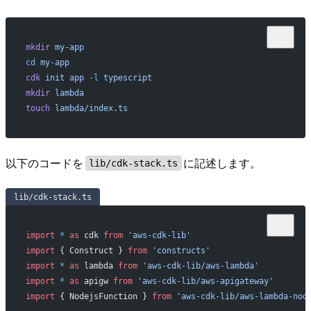
mkdir
 my-app
cd
 my-app
cdk
 init
 app
 -l
 typescript
mkdir
 lambda
touch
 lambda/index.ts
以下のコードを
に記述します。
lib/cdk-stack.ts
lib/cdk-stack.ts
import
 *
 as
 cdk 
from
 'aws-cdk-lib'
import
 { Construct } 
from
 'constructs'
import
 *
 as
 lambda 
from
 'aws-cdk-lib/aws-lambda'
import
 *
 as
 apigw 
from
 'aws-cdk-lib/aws-apigateway'
import
 { NodejsFunction } 
from
 'aws-cdk-lib/aws-lambda-nod