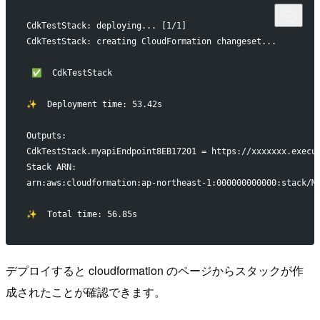
CdkTestStack: deploying... [1/1]
CdkTestStack: creating CloudFormation changeset...
 ✅  CdkTestStack
✨  Deployment time: 53.42s
Outputs:
CdkTestStack.myapiEndpoint8EB17201 = https://xxxxxxx.execu
Stack ARN:
arn:aws:cloudformation:ap-northeast-1:000000000000:stack/M
✨  Total time: 56.85s
デプロイすると cloudformation のページからスタックが作
成されたことが確認できます。