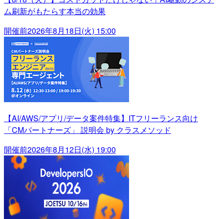
ム刷新がもたらす本当の効果
開催前
2026年8月18日(火) 15:00
【AI/AWS/アプリ/データ案件特集】ITフリーランス向け
「CMパートナーズ」 説明会 by クラスメソッド
開催前
2026年8月12日(水) 19:00