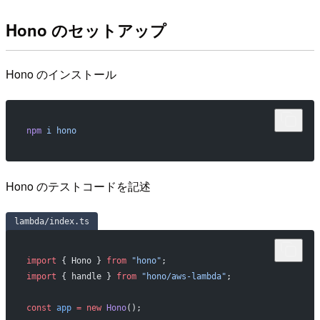
Hono のセットアップ
Hono のインストール
npm
 i
 hono
Hono のテストコードを記述
lambda/index.ts
import
 { Hono } 
from
 "hono"
;
import
 { handle } 
from
 "hono/aws-lambda"
;
const
 app
 =
 new
 Hono
();