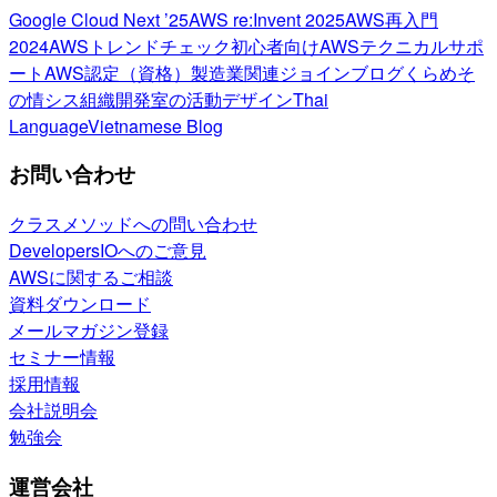
Google Cloud Next ’25
AWS re:Invent 2025
AWS再入門
2024
AWSトレンドチェック
初心者向け
AWSテクニカルサポ
ート
AWS認定（資格）
製造業関連
ジョインブログ
くらめそ
の情シス
組織開発室の活動
デザイン
Thai
Language
Vietnamese Blog
お問い合わせ
クラスメソッドへの問い合わせ
DevelopersIOへのご意見
AWSに関するご相談
資料ダウンロード
メールマガジン登録
セミナー情報
採用情報
会社説明会
勉強会
運営会社