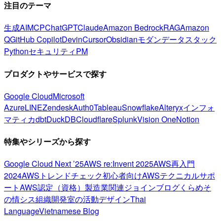
注目のテーマ
生成AI
MCP
ChatGPT
Claude
Amazon Bedrock
RAG
Amazon
Q
GitHub Copilot
Devin
Cursor
Obsidian
モダンデータスタック
Python
セキュリティ
PM
プロダクトやサービスで探す
Google Cloud
Microsoft
Azure
LINE
Zendesk
Auth0
Tableau
Snowflake
Alteryx
インフォ
マティカ
dbt
DuckDB
Cloudflare
Splunk
Vision One
Notion
特集やシリーズから探す
Google Cloud Next ’25
AWS re:Invent 2025
AWS再入門
2024
AWSトレンドチェック
初心者向け
AWSテクニカルサポ
ート
AWS認定（資格）
製造業関連
ジョインブログ
くらめそ
の情シス
組織開発室の活動
デザイン
Thai
Language
Vietnamese Blog