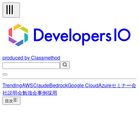
produced by Classmethod
Trending
AWS
Claude
Bedrock
Google Cloud
Azure
セミナー
会
社説明会
勉強会
事例
採用
目次