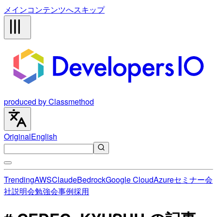
メインコンテンツへスキップ
produced by Classmethod
Original
English
Trending
AWS
Claude
Bedrock
Google Cloud
Azure
セミナー
会
社説明会
勉強会
事例
採用