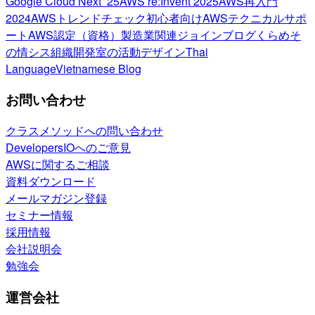
Google Cloud Next ’25
AWS re:Invent 2025
AWS再入門
2024
AWSトレンドチェック
初心者向け
AWSテクニカルサポ
ート
AWS認定（資格）
製造業関連
ジョインブログ
くらめそ
の情シス
組織開発室の活動
デザイン
Thai
Language
Vietnamese Blog
お問い合わせ
クラスメソッドへの問い合わせ
DevelopersIOへのご意見
AWSに関するご相談
資料ダウンロード
メールマガジン登録
セミナー情報
採用情報
会社説明会
勉強会
運営会社