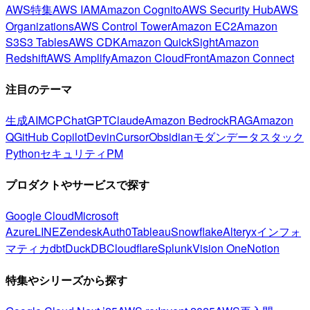
AWS特集
AWS IAM
Amazon Cognito
AWS Security Hub
AWS
Organizations
AWS Control Tower
Amazon EC2
Amazon
S3
S3 Tables
AWS CDK
Amazon QuickSight
Amazon
Redshift
AWS Amplify
Amazon CloudFront
Amazon Connect
注目のテーマ
生成AI
MCP
ChatGPT
Claude
Amazon Bedrock
RAG
Amazon
Q
GitHub Copilot
Devin
Cursor
Obsidian
モダンデータスタック
Python
セキュリティ
PM
プロダクトやサービスで探す
Google Cloud
Microsoft
Azure
LINE
Zendesk
Auth0
Tableau
Snowflake
Alteryx
インフォ
マティカ
dbt
DuckDB
Cloudflare
Splunk
Vision One
Notion
特集やシリーズから探す