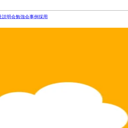
社説明会
勉強会
事例
採用