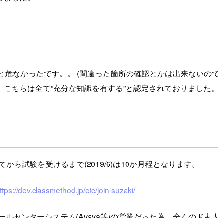
、以外と危なかったです。。 (間違った箇所の確認とかは出来ない
こちらは全て”充分な知識を有する”と認定されておりました
から試験を受けるまで(2019/6)は10か月程となります。
ttps://dev.classmethod.jp/etc/join-suzaki/
ンターシステム(Avaya等)の営業だった為、全くのド素人で入社