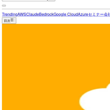
Trending
AWS
Claude
Bedrock
Google Cloud
Azure
セミナー
会
目次