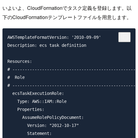
いよいよ、CloudFormationでタスク定義を登録します。以
下のCloudFormationテンプレートファイルを用意します。
AWSTemplateFormatVersion: '2010-09-09'

Description: ecs task definition

Resources:

# ---------------------------------------------------
#  Role

# ---------------------------------------------------
  ecsTaskExecutionRole:

    Type: AWS::IAM::Role

    Properties:

      AssumeRolePolicyDocument:

        Version: "2012-10-17"

        Statement: 
