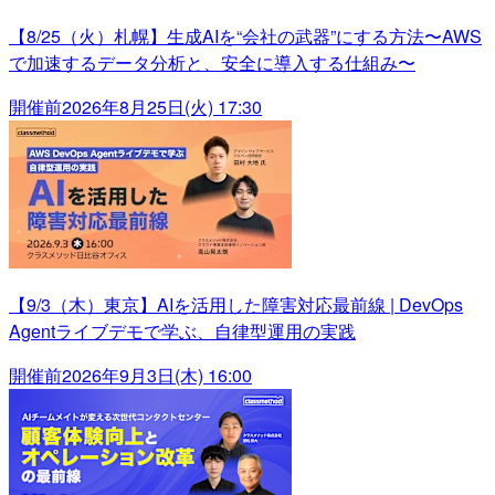
【8/25（火）札幌】生成AIを“会社の武器”にする方法〜AWS
で加速するデータ分析と、安全に導入する仕組み〜
開催前
2026年8月25日(火) 17:30
【9/3（木）東京】AIを活用した障害対応最前線 | DevOps
Agentライブデモで学ぶ、自律型運用の実践
開催前
2026年9月3日(木) 16:00