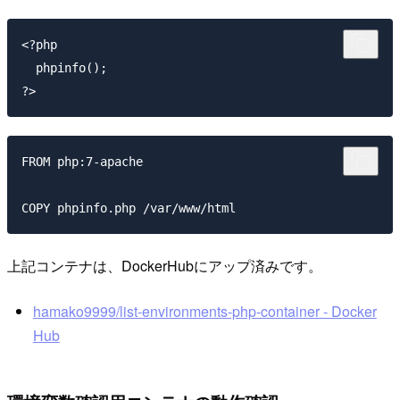
<?php

  phpinfo();

FROM php:7-apache

上記コンテナは、DockerHubにアップ済みです。
hamako9999/list-environments-php-container - Docker
Hub