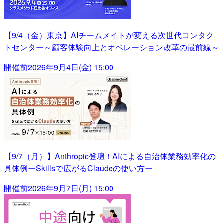
【9/4（金）東京】AIチームメイトが変える次世代コンタク
トセンター～顧客体験向上とオペレーション改革の最前線～
開催前
2026年9月4日(金) 15:00
【9/7（月）】Anthropic登壇！AIによる自治体業務効率化の
具体例ーSkillsで広がるClaudeの使い方ー
開催前
2026年9月7日(月) 15:00