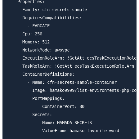
    Properties:

      Family: cfn-secrets-sample

      RequiresCompatibilities:

        - FARGATE

      Cpu: 256

      Memory: 512

      NetworkMode: awsvpc

      ExecutionRoleArn: !GetAtt ecsTaskExecutionRole.
      TaskRoleArn: !GetAtt ecsTaskExecutionRole.Arn

      ContainerDefinitions:

        - Name: cfn-secrets-sample-container

          Image: hamako9999/list-environments-php-con
          PortMappings:

            - ContainerPort: 80

          Secrets:

            - Name: HAMADA_SECRETS
