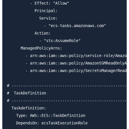
          - Effect: "Allow"

            Principal: 

              Service: 

                - "ecs-tasks.amazonaws.com"

            Action: 

              - "sts:AssumeRole"

      ManagedPolicyArns:

        - arn:aws:iam::aws:policy/service-role/Amazon
        - arn:aws:iam::aws:policy/AmazonSSMReadOnlyAc
        - arn:aws:iam::aws:policy/SecretsManagerReadW
# ---------------------------------------------------
#  TaskDefinition

# ---------------------------------------------------
  Taskdefinition:

    Type: AWS::ECS::TaskDefinition

    DependsOn: ecsTaskExecutionRole
