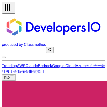
produced by Classmethod
Trending
AWS
Claude
Bedrock
Google Cloud
Azure
セミナー
会
社説明会
勉強会
事例
採用
目次