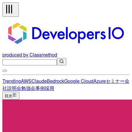
produced by Classmethod
Trending
AWS
Claude
Bedrock
Google Cloud
Azure
セミナー
会
社説明会
勉強会
事例
採用
目次