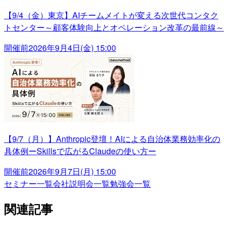
【9/4（金）東京】AIチームメイトが変える次世代コンタク
トセンター～顧客体験向上とオペレーション改革の最前線～
開催前
2026年9月4日(金) 15:00
【9/7（月）】Anthropic登壇！AIによる自治体業務効率化の
具体例ーSkillsで広がるClaudeの使い方ー
開催前
2026年9月7日(月) 15:00
セミナー一覧
会社説明会一覧
勉強会一覧
関連記事