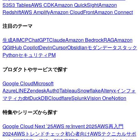
S3
S3 Tables
AWS CDK
Amazon QuickSight
Amazon
Redshift
AWS Amplify
Amazon CloudFront
Amazon Connect
注目のテーマ
生成AI
MCP
ChatGPT
Claude
Amazon Bedrock
RAG
Amazon
Q
GitHub Copilot
Devin
Cursor
Obsidian
モダンデータスタック
Python
セキュリティ
PM
プロダクトやサービスで探す
Google Cloud
Microsoft
Azure
LINE
Zendesk
Auth0
Tableau
Snowflake
Alteryx
インフォ
マティカ
dbt
DuckDB
Cloudflare
Splunk
Vision One
Notion
特集やシリーズから探す
Google Cloud Next ’25
AWS re:Invent 2025
AWS再入門
2024
AWSトレンドチェック
初心者向け
AWSテクニカルサポ