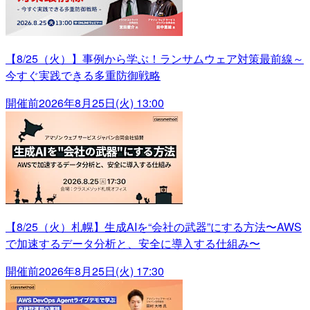
【8/25（火）】事例から学ぶ！ランサムウェア対策最前線～
今すぐ実践できる多重防御戦略
開催前
2026年8月25日(火) 13:00
【8/25（火）札幌】生成AIを“会社の武器”にする方法〜AWS
で加速するデータ分析と、安全に導入する仕組み〜
開催前
2026年8月25日(火) 17:30