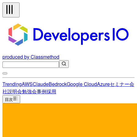
produced by Classmethod
Trending
AWS
Claude
Bedrock
Google Cloud
Azure
セミナー
会
社説明会
勉強会
事例
採用
目次