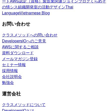
ート
AWS認定（資格）
製造業関連
ジョインブログ
くらめそ
の情シス
組織開発室の活動
デザイン
Thai
Language
Vietnamese Blog
お問い合わせ
クラスメソッドへの問い合わせ
DevelopersIOへのご意見
AWSに関するご相談
資料ダウンロード
メールマガジン登録
セミナー情報
採用情報
会社説明会
勉強会
運営会社
クラスメソッドについて
DevelopersIOとは