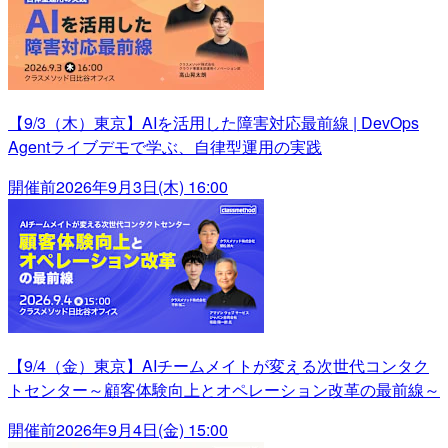
【9/3（木）東京】AIを活用した障害対応最前線 | DevOps
Agentライブデモで学ぶ、自律型運用の実践
開催前
2026年9月3日(木) 16:00
【9/4（金）東京】AIチームメイトが変える次世代コンタク
トセンター～顧客体験向上とオペレーション改革の最前線～
開催前
2026年9月4日(金) 15:00