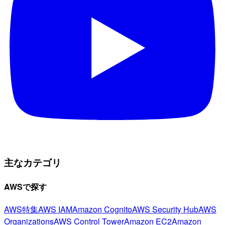
主なカテゴリ
AWSで探す
AWS特集
AWS IAM
Amazon Cognito
AWS Security Hub
AWS
Organizations
AWS Control Tower
Amazon EC2
Amazon