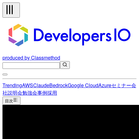
produced by Classmethod
Trending
AWS
Claude
Bedrock
Google Cloud
Azure
セミナー
会
社説明会
勉強会
事例
採用
目次