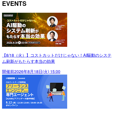
EVENTS
【8/18（火）】コストカットだけじゃない！AI駆動のシステ
ム刷新がもたらす本当の効果
開催前
2026年8月18日(火) 15:00