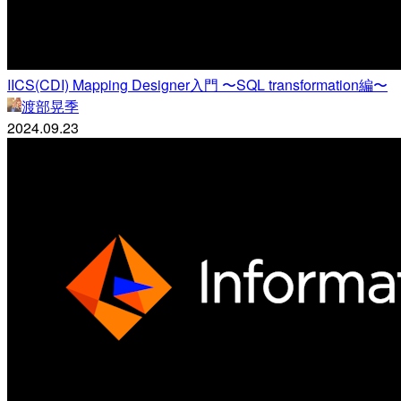
IICS(CDI) Mapping Designer入門 〜SQL transformation編〜
渡部晃季
2024.09.23