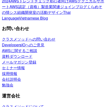
2024
AWSトレンドチェック
初心者向け
AWSテクニカルサポ
ート
AWS認定（資格）
製造業関連
ジョインブログ
くらめそ
の情シス
組織開発室の活動
デザイン
Thai
Language
Vietnamese Blog
お問い合わせ
クラスメソッドへの問い合わせ
DevelopersIOへのご意見
AWSに関するご相談
資料ダウンロード
メールマガジン登録
セミナー情報
採用情報
会社説明会
勉強会
運営会社
クラスメソッドについて