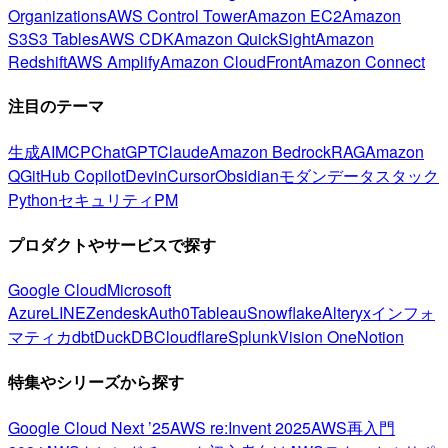
Organizations
AWS Control Tower
Amazon EC2
Amazon
S3
S3 Tables
AWS CDK
Amazon QuickSight
Amazon
Redshift
AWS Amplify
Amazon CloudFront
Amazon Connect
注目のテーマ
生成AI
MCP
ChatGPT
Claude
Amazon Bedrock
RAG
Amazon
Q
GitHub Copilot
Devin
Cursor
Obsidian
モダンデータスタック
Python
セキュリティ
PM
プロダクトやサービスで探す
Google Cloud
Microsoft
Azure
LINE
Zendesk
Auth0
Tableau
Snowflake
Alteryx
インフォ
マティカ
dbt
DuckDB
Cloudflare
Splunk
Vision One
Notion
特集やシリーズから探す
Google Cloud Next ’25
AWS re:Invent 2025
AWS再入門