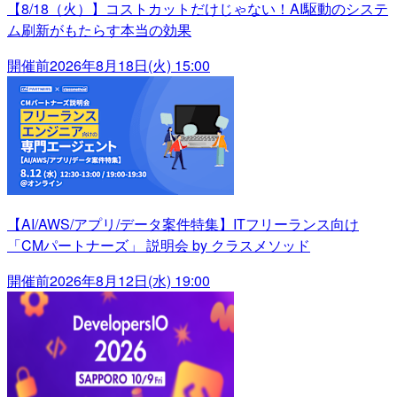
【8/18（火）】コストカットだけじゃない！AI駆動のシステ
ム刷新がもたらす本当の効果
開催前
2026年8月18日(火) 15:00
【AI/AWS/アプリ/データ案件特集】ITフリーランス向け
「CMパートナーズ」 説明会 by クラスメソッド
開催前
2026年8月12日(水) 19:00