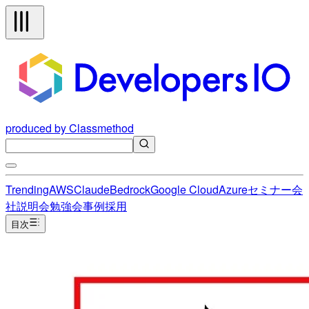
produced by Classmethod
Trending
AWS
Claude
Bedrock
Google Cloud
Azure
セミナー
会
社説明会
勉強会
事例
採用
目次