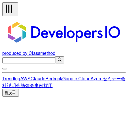
produced by Classmethod
Trending
AWS
Claude
Bedrock
Google Cloud
Azure
セミナー
会
社説明会
勉強会
事例
採用
目次