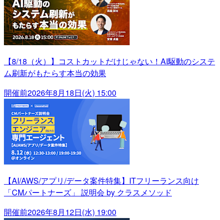
【8/18（火）】コストカットだけじゃない！AI駆動のシステ
ム刷新がもたらす本当の効果
開催前
2026年8月18日(火) 15:00
【AI/AWS/アプリ/データ案件特集】ITフリーランス向け
「CMパートナーズ」 説明会 by クラスメソッド
開催前
2026年8月12日(水) 19:00