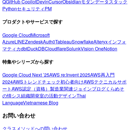
Q
GitHub Copilot
Devin
Cursor
Obsidian
モダンデータスタック
Python
セキュリティ
PM
プロダクトやサービスで探す
Google Cloud
Microsoft
Azure
LINE
Zendesk
Auth0
Tableau
Snowflake
Alteryx
インフォ
マティカ
dbt
DuckDB
Cloudflare
Splunk
Vision One
Notion
特集やシリーズから探す
Google Cloud Next ’25
AWS re:Invent 2025
AWS再入門
2024
AWSトレンドチェック
初心者向け
AWSテクニカルサポ
ート
AWS認定（資格）
製造業関連
ジョインブログ
くらめそ
の情シス
組織開発室の活動
デザイン
Thai
Language
Vietnamese Blog
お問い合わせ
クラスメソッドへの問い合わせ