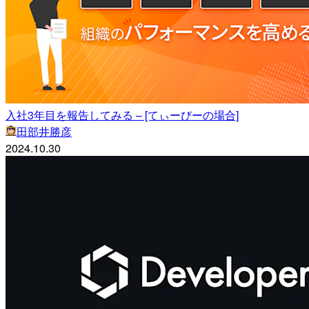
入社3年目を報告してみる – [てぃーびーの場合]
田部井勝彦
2024.10.30