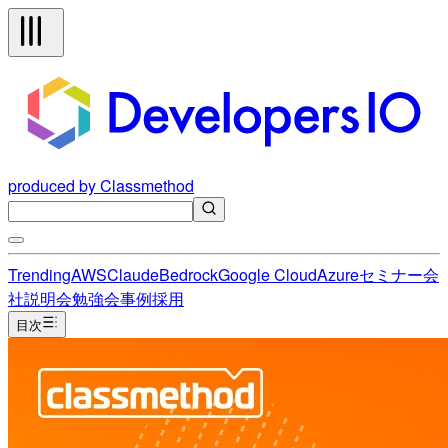
produced by Classmethod
Trending
AWS
Claude
Bedrock
Google Cloud
Azure
セミナー
会
社説明会
勉強会
事例
採用
目次