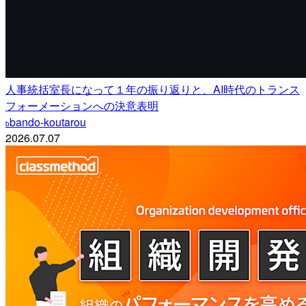
人事統括室長になって１年の振り返りと、AI時代のトランス
フォーメーションへの決意表明
bando-koutarou
b
2026.07.07