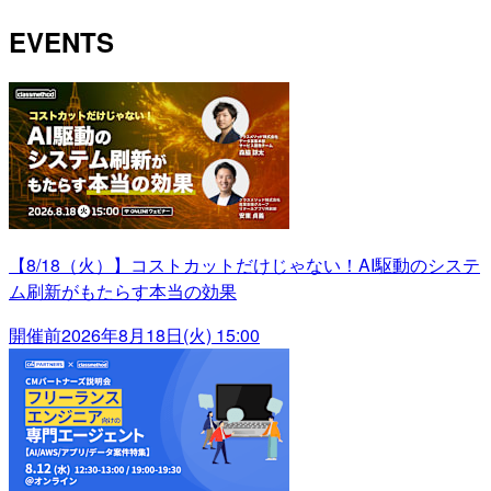
EVENTS
【8/18（火）】コストカットだけじゃない！AI駆動のシステ
ム刷新がもたらす本当の効果
開催前
2026年8月18日(火) 15:00