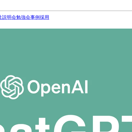
社説明会
勉強会
事例
採用