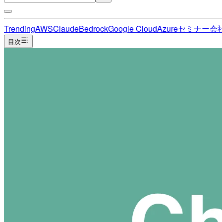
Trending
AWS
Claude
Bedrock
Google Cloud
Azure
セミナー
会
目次