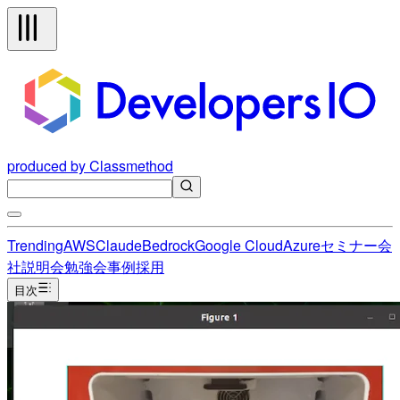
produced by Classmethod
Trending
AWS
Claude
Bedrock
Google Cloud
Azure
セミナー
会
社説明会
勉強会
事例
採用
目次