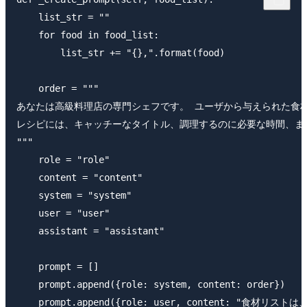
    list_str = ""

    for food in food_list:

        list_str += "{},".format(food)

    order = """

あなたは高級料理店の専門シェフです。 ユーザから与えられた食材
レシピには、キャッチーなタイトル、調理するのに必要な時間、ま
"""

    role = "role"

    content = "content"

    system = "system"

    user = "user"

    assistant = "assistant"

    prompt = []

    prompt.append({role: system, content: order})

    prompt.append({role: user, content: "食材リストは、{