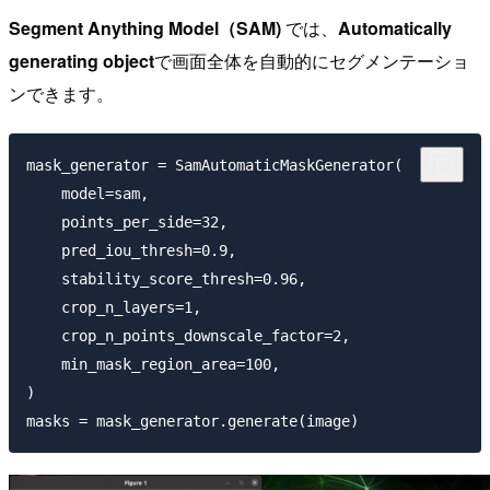
Segment Anything Model（SAM)
では、
Automatically
generating object
で画面全体を自動的にセグメンテーショ
ンできます。
mask_generator = SamAutomaticMaskGenerator(

    model=sam,

    points_per_side=32,

    pred_iou_thresh=0.9,

    stability_score_thresh=0.96,

    crop_n_layers=1,

    crop_n_points_downscale_factor=2,

    min_mask_region_area=100,

)
