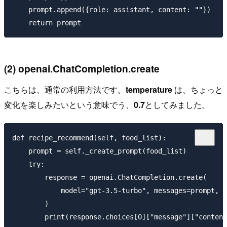
    prompt.append({role: assistant, content: ""})

(2) openai.ChatCompletion.create
こちらは、通常の利用方法です。
temperature
は、ちょっと
変化を楽しみたいという意味でう、
0.7
としてみました。
def recipe_recommend(self, food_list):

    prompt = self._create_prompt(food_list)

    try:

        response = openai.ChatCompletion.create(

            model="gpt-3.5-turbo", messages=prompt, t
        )

        print(response.choices[0]["message"]["content