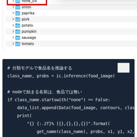
# 分類モデルで食品名を推論する

class_name, probs = ic.inference(food_image)

# nodeで始まる名前は、食品では無い

if class_name.startswith("none") == False:

    data_list.append(Data(food_image, contours, class
    print(

        "{} {:.2f}% [{},{},{},{}]".format(

            get_name(class_name), probs, x1, y1, x2, 