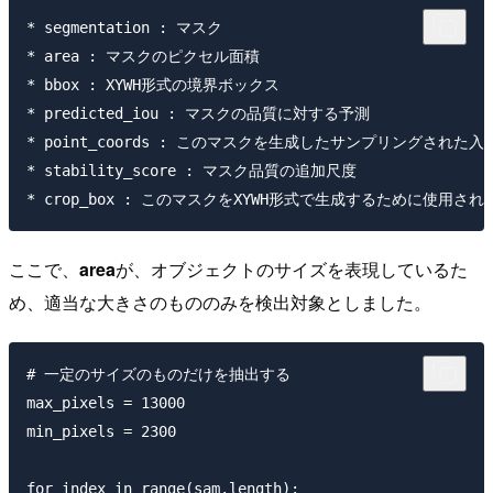
* segmentation : マスク

* area : マスクのピクセル面積

* bbox : XYWH形式の境界ボックス

* predicted_iou : マスクの品質に対する予測

* point_coords : このマスクを生成したサンプリングされた入
* stability_score : マスク品質の追加尺度

ここで、
area
が、オブジェクトのサイズを表現しているた
め、適当な大きさのもののみを検出対象としました。
# 一定のサイズのものだけを抽出する

max_pixels = 13000

min_pixels = 2300

for index in range(sam.length):
