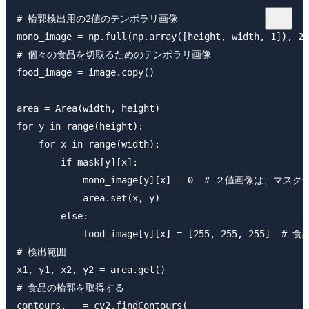
# 輪郭検出用の2値のテンポラリ画像

mono_image = np.full(np.array([height, width, 1]), 25
# 個々の食品を切取るためのテンポラリ画像

food_image = image.copy()

area = Area(width, height)

for y in range(height):

    for x in range(width):

        if mask[y][x]:

            mono_image[y][x] = 0  # ２値画像は、マ
            area.set(x, y)

        else:

            food_image[y][x] = [255, 255, 2
# 検出範囲

x1, y1, x2, y2 = area.get()

# 食品の輪郭を取得する

contours, _ = cv2.findContours(
