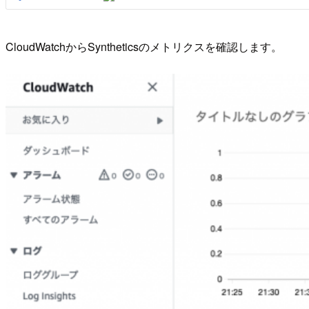
CloudWatchからSyntheticsのメトリクスを確認します。