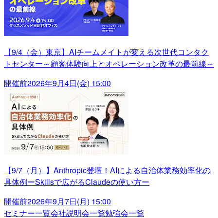
【9/4（金）東京】AIチームメイトが変える次世代コンタク
トセンター～顧客体験向上とオペレーション改革の最前線～
開催前
2026年9月4日(金) 15:00
【9/7（月）】Anthropic登壇！AIによる自治体業務効率化の
具体例ーSkillsで広がるClaudeの使い方ー
開催前
2026年9月7日(月) 15:00
セミナー一覧
会社説明会一覧
勉強会一覧