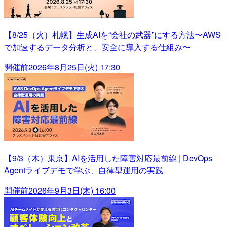
【8/25（火）札幌】生成AIを“会社の武器”にする方法〜AWS
で加速するデータ分析と、安全に導入する仕組み〜
開催前
2026年8月25日(火) 17:30
【9/3（木）東京】AIを活用した障害対応最前線 | DevOps
Agentライブデモで学ぶ、自律型運用の実践
開催前
2026年9月3日(木) 16:00