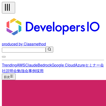
produced by Classmethod
Trending
AWS
Claude
Bedrock
Google Cloud
Azure
セミナー
会
社説明会
勉強会
事例
採用
目次